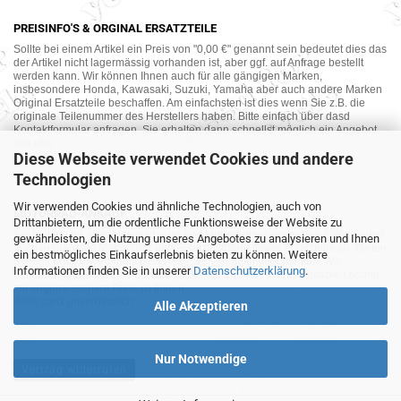
PREISINFO'S & ORGINAL ERSATZTEILE
Sollte bei einem Artikel ein Preis von "0,00 €" genannt sein bedeutet dies das
der Artikel nicht lagermässig vorhanden ist, aber ggf. auf Anfrage bestellt
werden kann. Wir können Ihnen auch für alle gängigen Marken,
insbesondere Honda, Kawasaki, Suzuki, Yamaha aber auch andere Marken
Original Ersatzteile beschaffen. Am einfachsten ist dies wenn Sie z.B. die
originale Teilenummer des Herstellers haben. Bitte einfach über dasd
Kontaktformular anfragen. Sie erhalten dann schnellst möglich ein Angebot
von uns.
Diese Webseite verwendet Cookies und andere
Technologien
Wir verwenden Cookies und ähnliche Technologien, auch von
MOTORRAD-ANKAUF
Drittanbietern, um die ordentliche Funktionsweise der Website zu
Sie möchte Ihr altes Motorrad oder Ihre Motorradteile verkaufen ? Wir kaufen
gewährleisten, die Nutzung unseres Angebotes zu analysieren und Ihnen
auch gebrauchte Motorräder und Ersatzteilträger sowie Ersatzteile an. Bieten
ein bestmögliches Einkaufserlebnis bieten zu können. Weitere
Sie uns doch unverbindlich das was Sie verkaufen möchten an. Wir
Informationen finden Sie in unserer
Datenschutzerklärung
.
bemühen uns dann eine sowohl für Sie als auch für uns akzeptable Lösung
mit angemessenem Preis zu finden.
Alles ganz unverbindlich.
Alle Akzeptieren
Nur Notwendige
Vertrag widerrufen