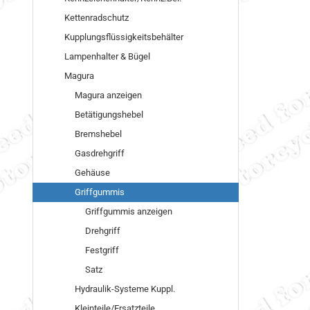
Kettenradschutz
Kupplungsflüssigkeitsbehälter
Lampenhalter & Bügel
Magura
Magura anzeigen
Betätigungshebel
Bremshebel
Gasdrehgriff
Gehäuse
Griffgummis
Griffgummis anzeigen
Drehgriff
Festgriff
Satz
Hydraulik-Systeme Kuppl.
Kleinteile/Ersatzteile