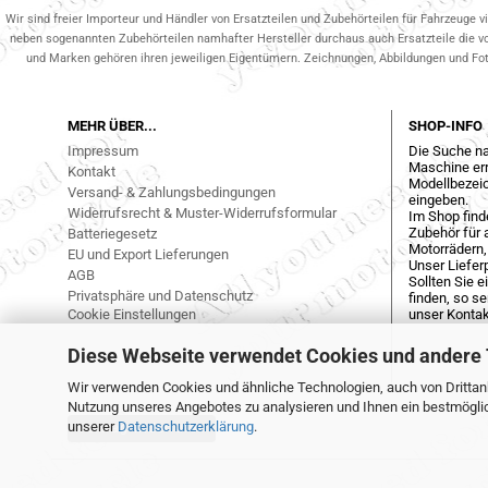
Wir sind freier Importeur und Händler von Ersatzteilen und Zubehörteilen für Fahrzeuge v
neben sogenannten Zubehörteilen namhafter Hersteller durchaus auch Ersatzteile die v
und Marken gehören ihren jeweiligen Eigentümern. Zeichnungen, Abbildungen und Fotos
MEHR ÜBER...
SHOP-INFO
Impressum
Die Suche na
Maschine err
Kontakt
Modellbezeic
Versand- & Zahlungsbedingungen
eingeben.
Widerrufsrecht & Muster-Widerrufsformular
Im Shop find
Zubehör für a
Batteriegesetz
Motorrädern,
EU und Export Lieferungen
Unser Liefer
AGB
Sollten Sie 
Privatsphäre und Datenschutz
finden, so s
Cookie Einstellungen
unser Kontak
Diese Webseite verwendet Cookies und andere
Wir verwenden Cookies und ähnliche Technologien, auch von Drittanb
Nutzung unseres Angebotes zu analysieren und Ihnen ein bestmöglich
unserer
Datenschutzerklärung
.
Vertrag widerrufen