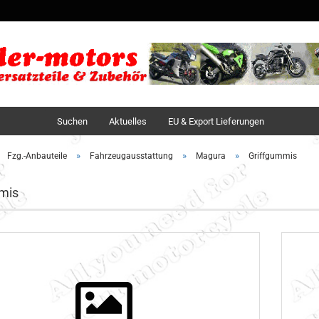
Sprache auswä
Lieferland
Suchen
Aktuelles
EU & Export Lieferungen
»
»
»
Fzg.-Anbauteile
Fahrzeugausstattung
Magura
Griffgummis
mis