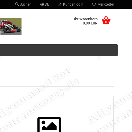
Suchen
DE
Kundenlogin
Merkzettel
hlen
Ihr Warenkorb
0,00 EUR
Konto erstellen
Passwort vergessen?