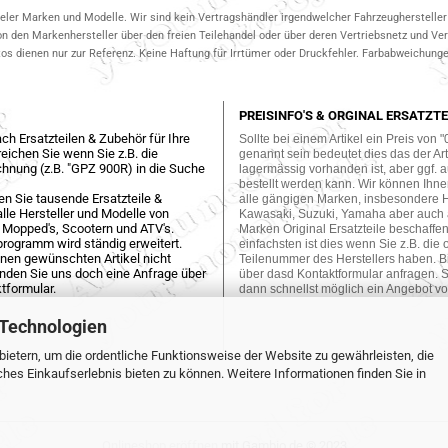
ieler Marken und Modelle. Wir sind kein Vertragshändler irgendwelcher Fahrzeughersteller 
on den Markenhersteller über den freien Teilehandel oder über deren Vertriebsnetz und V
 dienen nur zur Referenz. Keine Haftung für Irrtümer oder Druckfehler. Farbabweichungen
PREISINFO'S & ORGINAL ERSATZTE
ch Ersatzteilen & Zubehör für Ihre
Sollte bei einem Artikel ein Preis von "
eichen Sie wenn Sie z.B. die
genannt sein bedeutet dies das der Arti
hnung (z.B. "GPZ 900R) in die Suche
lagermässig vorhanden ist, aber ggf. a
bestellt werden kann. Wir können Ihne
en Sie tausende Ersatzteile &
alle gängigen Marken, insbesondere 
lle Hersteller und Modelle von
Kawasaki, Suzuki, Yamaha aber auch
 Mopped's, Scootern und ATV's.
Marken Original Ersatzteile beschaffe
programm wird ständig erweitert.
einfachsten ist dies wenn Sie z.B. die 
einen gewünschten Artikel nicht
Teilenummer des Herstellers haben. Bi
enden Sie uns doch eine Anfrage über
über dasd Kontaktformular anfragen. S
tformular.
dann schnellst möglich ein Angebot vo
 Technologien
ietern, um die ordentliche Funktionsweise der Website zu gewährleisten, die
es Einkaufserlebnis bieten zu können. Weitere Informationen finden Sie in
Onlineshop eröffnen
mit Gambio.de © 2023