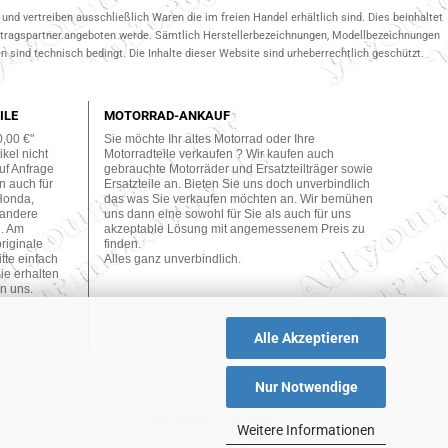
und vertreiben ausschließlich Waren die im freien Handel erhältlich sind. Dies beinhaltet
ertragspartner.angeboten werde. Sämtlich Herstellerbezeichnungen, Modellbezeichnungen
 sind technisch bedingt. Die Inhalte dieser Website sind urheberrechtlich geschützt.
ILE
MOTORRAD-ANKAUF
0,00 €"
Sie möchte Ihr altes Motorrad oder Ihre
kel nicht
Motorradteile verkaufen ? Wir kaufen auch
uf Anfrage
gebrauchte Motorräder und Ersatzteilträger sowie
n auch für
Ersatzteile an. Bieten Sie uns doch unverbindlich
Honda,
das was Sie verkaufen möchten an. Wir bemühen
 andere
uns dann eine sowohl für Sie als auch für uns
n. Am
akzeptable Lösung mit angemessenem Preis zu
originale
finden.
tte einfach
Alles ganz unverbindlich.
ie erhalten
n uns.
Alle Akzeptieren
Nur Notwendige
Weitere Informationen