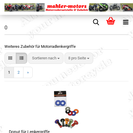
0
Weiteres Zubehör für Motorradlenkergriffe
Sortieren nach
8 pro Seite
1
2
»
Donut für Lenkergriffe