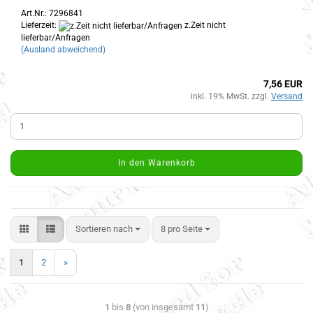
Art.Nr.: 7296841
Lieferzeit:
z.Zeit nicht
lieferbar/Anfragen
(Ausland abweichend)
7,56 EUR
inkl. 19% MwSt. zzgl.
Versand
In den Warenkorb
Sortieren nach
8 pro Seite
1
2
»
1
bis
8
(von insgesamt
11
)