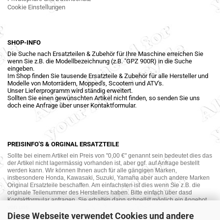
Cookie Einstellungen
SHOP-INFO
Die Suche nach Ersatzteilen & Zubehör für Ihre Maschine erreichen Sie
wenn Sie z.B. die Modellbezeichnung (z.B. "GPZ 900R) in die Suche
eingeben.
Im Shop finden Sie tausende Ersatzteile & Zubehör für alle Hersteller und
Modelle von Motorrädern, Mopped's, Scootern und ATV's.
Unser Lieferprogramm wird ständig erweitert.
Sollten Sie einen gewünschten Artikel nicht finden, so senden Sie uns
doch eine Anfrage über unser Kontaktformular.
PREISINFO'S & ORGINAL ERSATZTEILE
Sollte bei einem Artikel ein Preis von "0,00 €" genannt sein bedeutet dies das
der Artikel nicht lagermässig vorhanden ist, aber ggf. auf Anfrage bestellt
werden kann. Wir können Ihnen auch für alle gängigen Marken,
insbesondere Honda, Kawasaki, Suzuki, Yamaha aber auch andere Marken
Original Ersatzteile beschaffen. Am einfachsten ist dies wenn Sie z.B. die
originale Teilenummer des Herstellers haben. Bitte einfach über dasd
Kontaktformular anfragen. Sie erhalten dann schnellst möglich ein Angebot
von uns.
Diese Webseite verwendet Cookies und andere