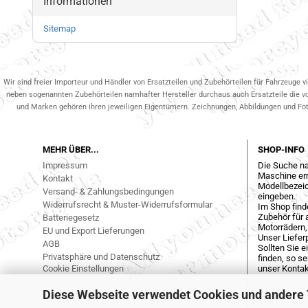
Informationen
Sitemap
Wir sind freier Importeur und Händler von Ersatzteilen und Zubehörteilen für Fahrzeuge v
neben sogenannten Zubehörteilen namhafter Hersteller durchaus auch Ersatzteile die v
und Marken gehören ihren jeweiligen Eigentümern. Zeichnungen, Abbildungen und Fotos
MEHR ÜBER...
SHOP-INFO
Impressum
Die Suche na
Maschine err
Kontakt
Modellbezeic
Versand- & Zahlungsbedingungen
eingeben.
Widerrufsrecht & Muster-Widerrufsformular
Im Shop find
Zubehör für a
Batteriegesetz
Motorrädern,
EU und Export Lieferungen
Unser Liefer
AGB
Sollten Sie 
Privatsphäre und Datenschutz
finden, so s
Cookie Einstellungen
unser Kontak
Diese Webseite verwendet Cookies und andere