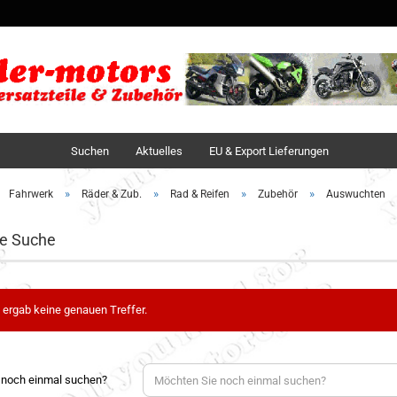
Sprache auswä
Lieferland
Suchen
Aktuelles
EU & Export Lieferungen
»
»
»
»
Fahrwerk
Räder & Zub.
Rad & Reifen
Zubehör
Auswuchten
te Suche
 ergab keine genauen Treffer.
 noch einmal suchen?