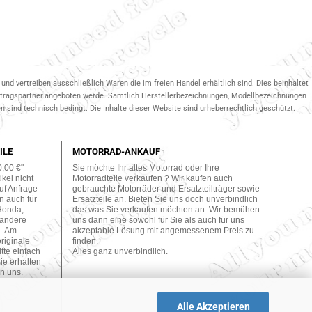
und vertreiben ausschließlich Waren die im freien Handel erhältlich sind. Dies beinhaltet
ertragspartner.angeboten werde. Sämtlich Herstellerbezeichnungen, Modellbezeichnungen
 sind technisch bedingt. Die Inhalte dieser Website sind urheberrechtlich geschützt.
ILE
MOTORRAD-ANKAUF
0,00 €"
Sie möchte Ihr altes Motorrad oder Ihre
kel nicht
Motorradteile verkaufen ? Wir kaufen auch
uf Anfrage
gebrauchte Motorräder und Ersatzteilträger sowie
n auch für
Ersatzteile an. Bieten Sie uns doch unverbindlich
Honda,
das was Sie verkaufen möchten an. Wir bemühen
 andere
uns dann eine sowohl für Sie als auch für uns
n. Am
akzeptable Lösung mit angemessenem Preis zu
originale
finden.
tte einfach
Alles ganz unverbindlich.
ie erhalten
n uns.
Alle Akzeptieren