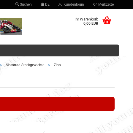
Suchen
DE
Kundenlogin
Merkzettel
hlen
Ihr Warenkorb
0,00 EUR
»
»
Motorrad Steckgewichte
Zinn
Konto erstellen
Passwort vergessen?