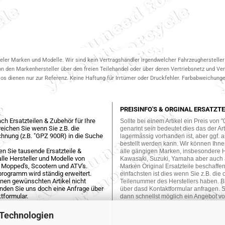
ieler Marken und Modelle. Wir sind kein Vertragshändler irgendwelcher Fahrzeughersteller 
on den Markenhersteller über den freien Teilehandel oder über deren Vertriebsnetz und V
 dienen nur zur Referenz. Keine Haftung für Irrtümer oder Druckfehler. Farbabweichungen
PREISINFO'S & ORGINAL ERSATZTE
ch Ersatzteilen & Zubehör für Ihre
Sollte bei einem Artikel ein Preis von "
eichen Sie wenn Sie z.B. die
genannt sein bedeutet dies das der Arti
hnung (z.B. "GPZ 900R) in die Suche
lagermässig vorhanden ist, aber ggf. a
bestellt werden kann. Wir können Ihne
en Sie tausende Ersatzteile &
alle gängigen Marken, insbesondere 
lle Hersteller und Modelle von
Kawasaki, Suzuki, Yamaha aber auch
 Mopped's, Scootern und ATV's.
Marken Original Ersatzteile beschaffe
programm wird ständig erweitert.
einfachsten ist dies wenn Sie z.B. die 
einen gewünschten Artikel nicht
Teilenummer des Herstellers haben. Bi
enden Sie uns doch eine Anfrage über
über dasd Kontaktformular anfragen. S
tformular.
dann schnellst möglich ein Angebot vo
 Technologien