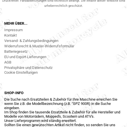
Druckfehler. Farbabweichungen sind technisch bedingt. Die Inhalte dieser Website sind
urheberrechtlich geschützt.
MEHR ÜBER...
Impressum
Kontakt
Versand- & Zahlungsbedingungen
Widerrufsrecht & Muster-Widerrufsformular
Batteriegesetz
EU und Export Lieferungen
AGB
Privatsphäre und Datenschutz
Cookie Einstellungen
SHOP-INFO
Die Suche nach Ersatzteilen & Zubehör für Ihre Maschine erreichen Sie
wenn Sie z.B. die Modellbezeichnung (z.B. "GPZ 900R) in die Suche
eingeben.
Im Shop finden Sie tausende Ersatzteile & Zubehör für alle Hersteller und
Modelle von Motorrädern, Mopped's, Scootern und ATV's.
Unser Lieferprogramm wird ständig erweitert.
Sollten Sie einen gewünschten Artikel nicht finden, so senden Sie uns