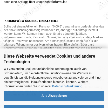
doch eine Anfrage über unser Kontaktformular.
PREISINFO'S & ORGINAL ERSATZTEILE
Sollte bei einem Artikel ein Preis von "0,00 €" genannt sein bedeutet dies das
der Artikel nicht lagermässig vorhanden ist, aber ggf. auf Anfrage bestellt
werden kann. Wir können Ihnen auch für alle gängigen Marken,
insbesondere Honda, Kawasaki, Suzuki, Yamaha aber auch andere Marken
Original Ersatzteile beschaffen. Am einfachsten ist dies wenn Sie z.B. die
originale Teilenummer des Herstellers haben. Bitte einfach über dasd
Kontaktformular anfragen. Sie erhalten dann schnellst möglich ein Angebot
von uns.
Diese Webseite verwendet Cookies und andere
Technologien
Wir verwenden Cookies und ähnliche Technologien, auch von
MOTORRAD-ANKAUF
Drittanbietern, um die ordentliche Funktionsweise der Website zu
Sie möchte Ihr altes Motorrad oder Ihre Motorradteile verkaufen ? Wir kaufen
gewährleisten, die Nutzung unseres Angebotes zu analysieren und Ihnen
auch gebrauchte Motorräder und Ersatzteilträger sowie Ersatzteile an. Bieten
ein bestmögliches Einkaufserlebnis bieten zu können. Weitere
Sie uns doch unverbindlich das was Sie verkaufen möchten an. Wir
Informationen finden Sie in unserer
Datenschutzerklärung
.
bemühen uns dann eine sowohl für Sie als auch für uns akzeptable Lösung
mit angemessenem Preis zu finden.
Alles ganz unverbindlich.
Alle Akzeptieren