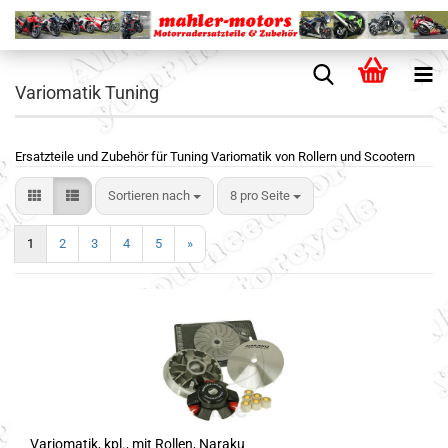
Variomatik Tuning
Ersatzteile und Zubehör für Tuning Variomatik von Rollern und Scootern
Sortieren nach
8 pro Seite
1
2
3
4
5
»
Variomatik, kpl., mit Rollen, Naraku