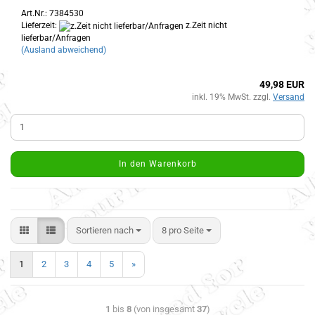
Art.Nr.: 7384530
Lieferzeit:
z.Zeit nicht
lieferbar/Anfragen
(Ausland abweichend)
49,98 EUR
inkl. 19% MwSt. zzgl.
Versand
In den Warenkorb
Sortieren nach
8 pro Seite
1
2
3
4
5
»
1
bis
8
(von insgesamt
37
)