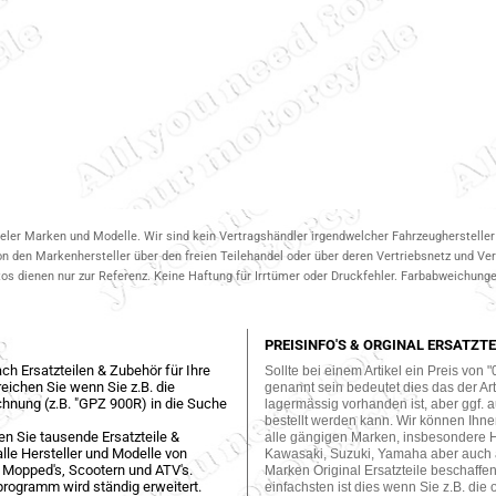
ieler Marken und Modelle. Wir sind kein Vertragshändler irgendwelcher Fahrzeughersteller 
on den Markenhersteller über den freien Teilehandel oder über deren Vertriebsnetz und V
 dienen nur zur Referenz. Keine Haftung für Irrtümer oder Druckfehler. Farbabweichungen
PREISINFO'S & ORGINAL ERSATZTE
ch Ersatzteilen & Zubehör für Ihre
Sollte bei einem Artikel ein Preis von "
eichen Sie wenn Sie z.B. die
genannt sein bedeutet dies das der Arti
hnung (z.B. "GPZ 900R) in die Suche
lagermässig vorhanden ist, aber ggf. a
bestellt werden kann. Wir können Ihne
en Sie tausende Ersatzteile &
alle gängigen Marken, insbesondere 
lle Hersteller und Modelle von
Kawasaki, Suzuki, Yamaha aber auch
 Mopped's, Scootern und ATV's.
Marken Original Ersatzteile beschaffe
programm wird ständig erweitert.
einfachsten ist dies wenn Sie z.B. die 