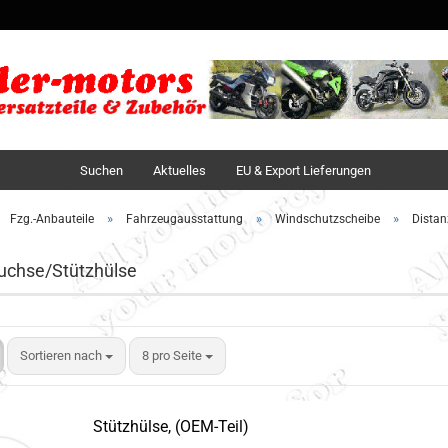
Sprache auswä
Lieferland
Suchen
Aktuelles
EU & Export Lieferungen
»
»
»
Fzg.-Anbauteile
Fahrzeugausstattung
Windschutzscheibe
Distan
uchse/Stützhülse
Sortieren nach
8 pro Seite
Stützhülse, (OEM-Teil)