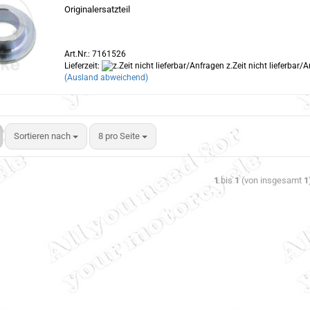
Originalersatzteil
Art.Nr.: 7161526
Lieferzeit:
z.Zeit nicht lieferbar/
(Ausland abweichend)
Sortieren nach
8 pro Seite
1
bis
1
(von insgesamt
1