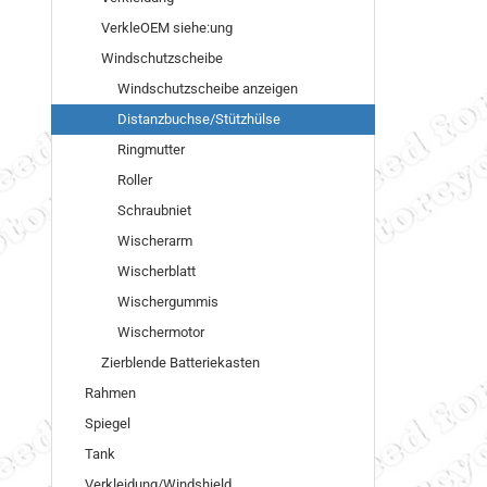
VerkleOEM siehe:ung
Windschutzscheibe
Windschutzscheibe anzeigen
Distanzbuchse/Stützhülse
Ringmutter
Roller
Schraubniet
Wischerarm
Wischerblatt
Wischergummis
Wischermotor
Zierblende Batteriekasten
Rahmen
Spiegel
Tank
Verkleidung/Windshield