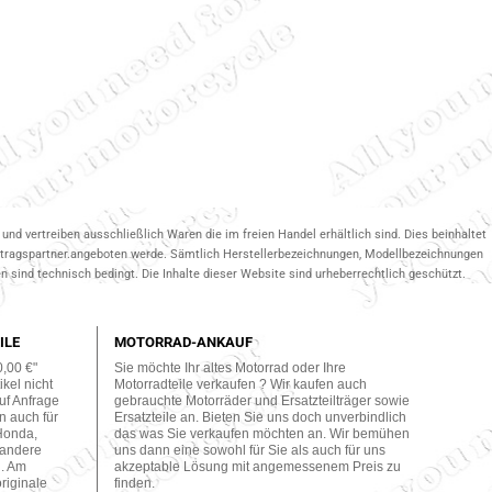
und vertreiben ausschließlich Waren die im freien Handel erhältlich sind. Dies beinhaltet
ertragspartner.angeboten werde. Sämtlich Herstellerbezeichnungen, Modellbezeichnungen
 sind technisch bedingt. Die Inhalte dieser Website sind urheberrechtlich geschützt.
ILE
MOTORRAD-ANKAUF
0,00 €"
Sie möchte Ihr altes Motorrad oder Ihre
kel nicht
Motorradteile verkaufen ? Wir kaufen auch
uf Anfrage
gebrauchte Motorräder und Ersatzteilträger sowie
n auch für
Ersatzteile an. Bieten Sie uns doch unverbindlich
Honda,
das was Sie verkaufen möchten an. Wir bemühen
 andere
uns dann eine sowohl für Sie als auch für uns
n. Am
akzeptable Lösung mit angemessenem Preis zu
originale
finden.