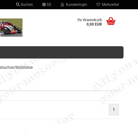
Suchen
DE
Kundenlogin
Merkzettel
hlen
Ihr Warenkorb
0,00 EUR
zbuchse/Stützhülse
Konto erstellen
Passwort vergessen?
1