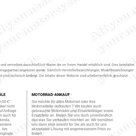
und vertreiben ausschließlich Waren die im freien Handel erhältlich sind. Dies beinhaltet
ertragspartner.angeboten werde. Sämtlich Herstellerbezeichnungen, Modellbezeichnungen
 sind technisch bedingt. Die Inhalte dieser Website sind urheberrechtlich geschützt.
ILE
MOTORRAD-ANKAUF
0,00 €"
Sie möchte Ihr altes Motorrad oder Ihre
kel nicht
Motorradteile verkaufen ? Wir kaufen auch
uf Anfrage
gebrauchte Motorräder und Ersatzteilträger sowie
n auch für
Ersatzteile an. Bieten Sie uns doch unverbindlich
Honda,
das was Sie verkaufen möchten an. Wir bemühen
 andere
uns dann eine sowohl für Sie als auch für uns
n. Am
akzeptable Lösung mit angemessenem Preis zu
originale
finden.