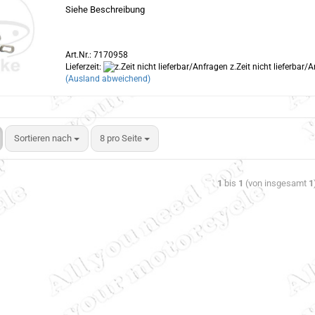
Siehe Beschreibung
Art.Nr.: 7170958
Lieferzeit:
z.Zeit nicht lieferbar/
(Ausland abweichend)
Sortieren nach
8 pro Seite
1
bis
1
(von insgesamt
1