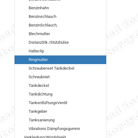
Benzinhahn
Benzinschlauch
BenzinSchlauch,
Blechmutter
DistanzStk./Stützhülse
Halteclip
Ringmutter
Schraubenset Tankdeckel
Schraubniet
Tankdeckel
Tankdichtung
TankentlüftungsVentil
Tankgeber
Tanksanierung
Vibrations Dämpfungsgummi
Verkleidung/Windshield