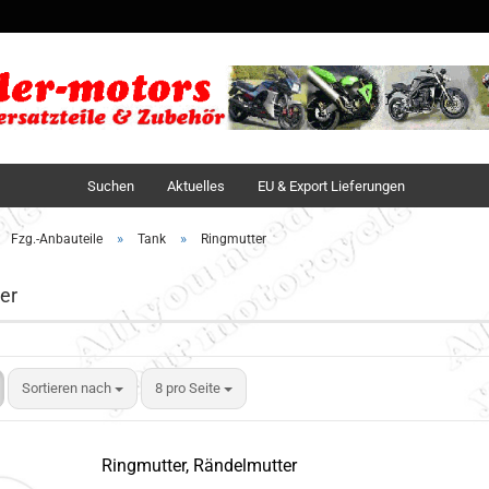
Sprache auswä
Lieferland
Suchen
Aktuelles
EU & Export Lieferungen
»
»
Fzg.-Anbauteile
Tank
Ringmutter
er
Sortieren nach
8 pro Seite
Ringmutter, Rändelmutter