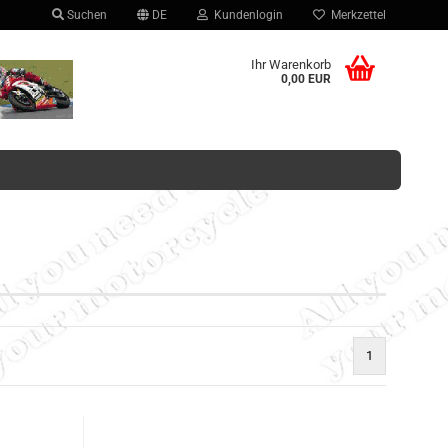
Suchen
DE
Kundenlogin
Merkzettel
hlen
Ihr Warenkorb
0,00 EUR
Konto erstellen
Passwort vergessen?
1