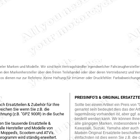
ieler Marken und Modelle. Wir sind kein Vertragshändler irgendwelcher Fahrzeughersteller 
on den Markenhersteller über den freien Teilehandel oder über deren Vertriebsnetz und V
 dienen nur zur Referenz. Keine Haftung für Irrtümer oder Druckfehler. Farbabweichungen
PREISINFO'S & ORGINAL ERSATZTE
ch Ersatzteilen & Zubehör für Ihre
Sollte bei einem Artikel ein Preis von "
eichen Sie wenn Sie z.B. die
genannt sein bedeutet dies das der Arti
hnung (z.B. "GPZ 900R) in die Suche
lagermässig vorhanden ist, aber ggf. a
bestellt werden kann. Wir können Ihne
en Sie tausende Ersatzteile &
alle gängigen Marken, insbesondere 
lle Hersteller und Modelle von
Kawasaki, Suzuki, Yamaha aber auch
 Mopped's, Scootern und ATV's.
Marken Original Ersatzteile beschaffe
programm wird ständig erweitert.
einfachsten ist dies wenn Sie z.B. die 