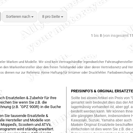
Sortieren nach
8 pro Seite
1
bis
8
(von insgesamt
1
ieler Marken und Modelle. Wir sind kein Vertragshändler irgendwelcher Fahrzeughersteller 
on den Markenhersteller über den freien Teilehandel oder über deren Vertriebsnetz und V
 dienen nur zur Referenz. Keine Haftung für Irrtümer oder Druckfehler. Farbabweichungen
PREISINFO'S & ORGINAL ERSATZTE
ch Ersatzteilen & Zubehör für Ihre
Sollte bei einem Artikel ein Preis von "
eichen Sie wenn Sie z.B. die
genannt sein bedeutet dies das der Arti
hnung (z.B. "GPZ 900R) in die Suche
lagermässig vorhanden ist, aber ggf. a
bestellt werden kann. Wir können Ihne
en Sie tausende Ersatzteile &
alle gängigen Marken, insbesondere 
lle Hersteller und Modelle von
Kawasaki, Suzuki, Yamaha aber auch
 Mopped's, Scootern und ATV's.
Marken Original Ersatzteile beschaffe
programm wird ständig erweitert.
einfachsten ist dies wenn Sie z.B. die 