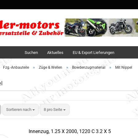
Sprache auswä
Lieferland
Suchen
Aktuelles
EU & Export Lieferungen
»
»
»
Fzg.-Anbauteile
Züge & Wellen
Bowdenzugmaterial
Mit Nippel
l
Sortieren nach
8 pro Seite
Innenzug, 1.25 X 2000, 1220 C 3.2 X 5