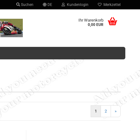
Suchen
DE
Kundenlogin
Merkzettel
hlen
Ihr Warenkorb
0,00 EUR
Konto erstellen
Passwort vergessen?
1
2
»