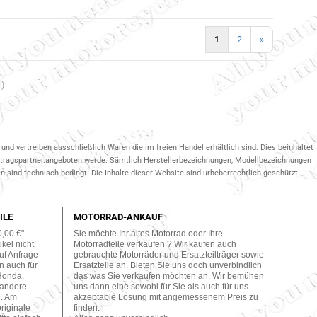
1
2
»
1
)
und vertreiben ausschließlich Waren die im freien Handel erhältlich sind. Dies beinhaltet
ertragspartner.angeboten werde. Sämtlich Herstellerbezeichnungen, Modellbezeichnungen
 sind technisch bedingt. Die Inhalte dieser Website sind urheberrechtlich geschützt.
ILE
MOTORRAD-ANKAUF
0,00 €"
Sie möchte Ihr altes Motorrad oder Ihre
kel nicht
Motorradteile verkaufen ? Wir kaufen auch
uf Anfrage
gebrauchte Motorräder und Ersatzteilträger sowie
n auch für
Ersatzteile an. Bieten Sie uns doch unverbindlich
Honda,
das was Sie verkaufen möchten an. Wir bemühen
 andere
uns dann eine sowohl für Sie als auch für uns
n. Am
akzeptable Lösung mit angemessenem Preis zu
originale
finden.