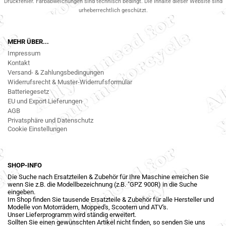
Druckfehler. Farbabweichungen sind technisch bedingt. Die Inhalte dieser Website sind
urheberrechtlich geschützt.
MEHR ÜBER...
Impressum
Kontakt
Versand- & Zahlungsbedingungen
Widerrufsrecht & Muster-Widerrufsformular
Batteriegesetz
EU und Export Lieferungen
AGB
Privatsphäre und Datenschutz
Cookie Einstellungen
SHOP-INFO
Die Suche nach Ersatzteilen & Zubehör für Ihre Maschine erreichen Sie
wenn Sie z.B. die Modellbezeichnung (z.B. "GPZ 900R) in die Suche
eingeben.
Im Shop finden Sie tausende Ersatzteile & Zubehör für alle Hersteller und
Modelle von Motorrädern, Mopped's, Scootern und ATV's.
Unser Lieferprogramm wird ständig erweitert.
Sollten Sie einen gewünschten Artikel nicht finden, so senden Sie uns