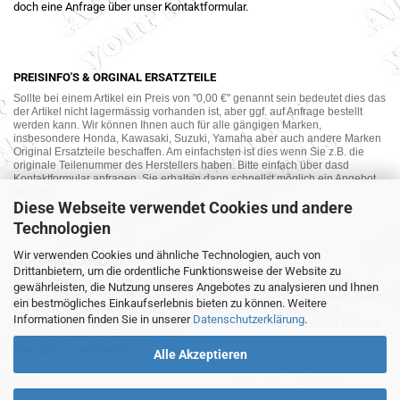
doch eine Anfrage über unser Kontaktformular.
PREISINFO'S & ORGINAL ERSATZTEILE
Sollte bei einem Artikel ein Preis von "0,00 €" genannt sein bedeutet dies das
der Artikel nicht lagermässig vorhanden ist, aber ggf. auf Anfrage bestellt
werden kann. Wir können Ihnen auch für alle gängigen Marken,
insbesondere Honda, Kawasaki, Suzuki, Yamaha aber auch andere Marken
Original Ersatzteile beschaffen. Am einfachsten ist dies wenn Sie z.B. die
originale Teilenummer des Herstellers haben. Bitte einfach über dasd
Kontaktformular anfragen. Sie erhalten dann schnellst möglich ein Angebot
von uns.
Diese Webseite verwendet Cookies und andere
Technologien
Wir verwenden Cookies und ähnliche Technologien, auch von
MOTORRAD-ANKAUF
Drittanbietern, um die ordentliche Funktionsweise der Website zu
Sie möchte Ihr altes Motorrad oder Ihre Motorradteile verkaufen ? Wir kaufen
gewährleisten, die Nutzung unseres Angebotes zu analysieren und Ihnen
auch gebrauchte Motorräder und Ersatzteilträger sowie Ersatzteile an. Bieten
ein bestmögliches Einkaufserlebnis bieten zu können. Weitere
Sie uns doch unverbindlich das was Sie verkaufen möchten an. Wir
Informationen finden Sie in unserer
Datenschutzerklärung
.
bemühen uns dann eine sowohl für Sie als auch für uns akzeptable Lösung
mit angemessenem Preis zu finden.
Alles ganz unverbindlich.
Alle Akzeptieren