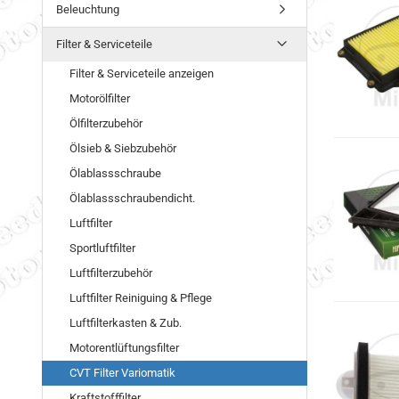
Beleuchtung
Filter & Serviceteile
Filter & Serviceteile anzeigen
Motorölfilter
Ölfilterzubehör
Ölsieb & Siebzubehör
Ölablassschraube
Ölablassschraubendicht.
Luftfilter
Sportluftfilter
Luftfilterzubehör
Luftfilter Reiniguing & Pflege
Luftfilterkasten & Zub.
Motorentlüftungsfilter
CVT Filter Variomatik
Kraftstofffilter