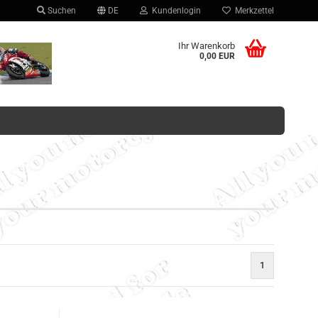
Suchen
DE
Kundenlogin
Merkzettel
hlen
Ihr Warenkorb
0,00 EUR
Konto erstellen
Passwort vergessen?
1