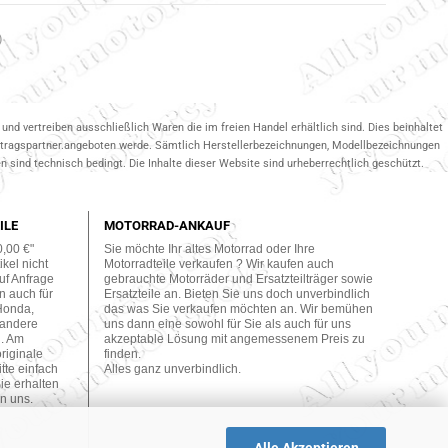
)
und vertreiben ausschließlich Waren die im freien Handel erhältlich sind. Dies beinhaltet
ertragspartner.angeboten werde. Sämtlich Herstellerbezeichnungen, Modellbezeichnungen
 sind technisch bedingt. Die Inhalte dieser Website sind urheberrechtlich geschützt.
ILE
MOTORRAD-ANKAUF
0,00 €"
Sie möchte Ihr altes Motorrad oder Ihre
kel nicht
Motorradteile verkaufen ? Wir kaufen auch
uf Anfrage
gebrauchte Motorräder und Ersatzteilträger sowie
n auch für
Ersatzteile an. Bieten Sie uns doch unverbindlich
Honda,
das was Sie verkaufen möchten an. Wir bemühen
 andere
uns dann eine sowohl für Sie als auch für uns
n. Am
akzeptable Lösung mit angemessenem Preis zu
originale
finden.
tte einfach
Alles ganz unverbindlich.
ie erhalten
n uns.
Alle Akzeptieren