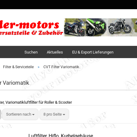
Sprache auswä
Lieferland
Suchen
Aktuelles
EU & Export Lieferungen
»
Filter & Serviceteile
CVT Filter Variomatik
r Variomatik
er, Variomatikluftfilter für Roller & Scooter
Sortieren nach
8 pro Seite
Luftfilter, Hiflo, Kurbelgehäuse