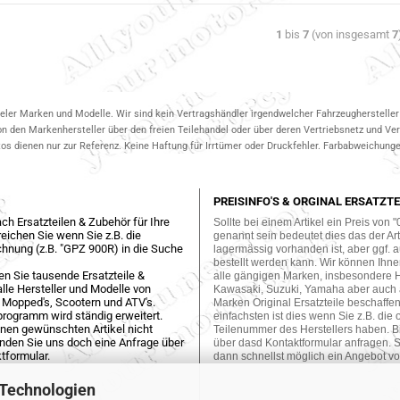
1
bis
7
(von insgesamt
7
ieler Marken und Modelle. Wir sind kein Vertragshändler irgendwelcher Fahrzeughersteller 
on den Markenhersteller über den freien Teilehandel oder über deren Vertriebsnetz und V
 dienen nur zur Referenz. Keine Haftung für Irrtümer oder Druckfehler. Farbabweichungen
PREISINFO'S & ORGINAL ERSATZTE
ch Ersatzteilen & Zubehör für Ihre
Sollte bei einem Artikel ein Preis von "
eichen Sie wenn Sie z.B. die
genannt sein bedeutet dies das der Arti
hnung (z.B. "GPZ 900R) in die Suche
lagermässig vorhanden ist, aber ggf. a
bestellt werden kann. Wir können Ihne
en Sie tausende Ersatzteile &
alle gängigen Marken, insbesondere 
lle Hersteller und Modelle von
Kawasaki, Suzuki, Yamaha aber auch
 Mopped's, Scootern und ATV's.
Marken Original Ersatzteile beschaffe
programm wird ständig erweitert.
einfachsten ist dies wenn Sie z.B. die 
einen gewünschten Artikel nicht
Teilenummer des Herstellers haben. Bi
enden Sie uns doch eine Anfrage über
über dasd Kontaktformular anfragen. S
tformular.
dann schnellst möglich ein Angebot vo
 Technologien