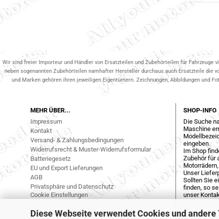
Wir sind freier Importeur und Händler von Ersatzteilen und Zubehörteilen für Fahrzeuge v
neben sogenannten Zubehörteilen namhafter Hersteller durchaus auch Ersatzteile die v
und Marken gehören ihren jeweiligen Eigentümern. Zeichnungen, Abbildungen und Fotos
MEHR ÜBER...
SHOP-INFO
Impressum
Die Suche na
Maschine err
Kontakt
Modellbezeic
Versand- & Zahlungsbedingungen
eingeben.
Widerrufsrecht & Muster-Widerrufsformular
Im Shop find
Zubehör für a
Batteriegesetz
Motorrädern,
EU und Export Lieferungen
Unser Liefer
AGB
Sollten Sie 
Privatsphäre und Datenschutz
finden, so s
Cookie Einstellungen
unser Kontak
Diese Webseite verwendet Cookies und andere