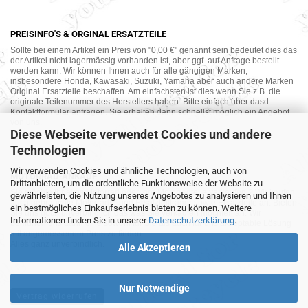
PREISINFO'S & ORGINAL ERSATZTEILE
Sollte bei einem Artikel ein Preis von "0,00 €" genannt sein bedeutet dies das
der Artikel nicht lagermässig vorhanden ist, aber ggf. auf Anfrage bestellt
werden kann. Wir können Ihnen auch für alle gängigen Marken,
insbesondere Honda, Kawasaki, Suzuki, Yamaha aber auch andere Marken
Original Ersatzteile beschaffen. Am einfachsten ist dies wenn Sie z.B. die
originale Teilenummer des Herstellers haben. Bitte einfach über dasd
Kontaktformular anfragen. Sie erhalten dann schnellst möglich ein Angebot
von uns.
Diese Webseite verwendet Cookies und andere
Technologien
Wir verwenden Cookies und ähnliche Technologien, auch von
MOTORRAD-ANKAUF
Drittanbietern, um die ordentliche Funktionsweise der Website zu
Sie möchte Ihr altes Motorrad oder Ihre Motorradteile verkaufen ? Wir kaufen
gewährleisten, die Nutzung unseres Angebotes zu analysieren und Ihnen
auch gebrauchte Motorräder und Ersatzteilträger sowie Ersatzteile an. Bieten
ein bestmögliches Einkaufserlebnis bieten zu können. Weitere
Sie uns doch unverbindlich das was Sie verkaufen möchten an. Wir
Informationen finden Sie in unserer
Datenschutzerklärung
.
bemühen uns dann eine sowohl für Sie als auch für uns akzeptable Lösung
mit angemessenem Preis zu finden.
Alles ganz unverbindlich.
Alle Akzeptieren
Nur Notwendige
Vertrag widerrufen