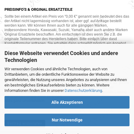
PREISINFO'S & ORGINAL ERSATZTEILE
Sollte bei einem Artikel ein Preis von "0,00 €" genannt sein bedeutet dies das
der Artikel nicht lagermässig vorhanden ist, aber ggf. auf Anfrage bestellt
werden kann. Wir können Ihnen auch für alle gängigen Marken,
insbesondere Honda, Kawasaki, Suzuki, Yamaha aber auch andere Marken
Original Ersatzteile beschaffen. Am einfachsten ist dies wenn Sie z.B. die
originale Teilenummer des Herstellers haben. Bitte einfach über dasd
Kontaktformular anfragen. Sie erhalten dann schnellst möglich ein Angebot
von uns.
Diese Webseite verwendet Cookies und andere
Technologien
Wir verwenden Cookies und ähnliche Technologien, auch von
MOTORRAD-ANKAUF
Drittanbietern, um die ordentliche Funktionsweise der Website zu
Sie möchte Ihr altes Motorrad oder Ihre Motorradteile verkaufen ? Wir kaufen
gewährleisten, die Nutzung unseres Angebotes zu analysieren und Ihnen
auch gebrauchte Motorräder und Ersatzteilträger sowie Ersatzteile an. Bieten
ein bestmögliches Einkaufserlebnis bieten zu können. Weitere
Sie uns doch unverbindlich das was Sie verkaufen möchten an. Wir
Informationen finden Sie in unserer
Datenschutzerklärung
.
bemühen uns dann eine sowohl für Sie als auch für uns akzeptable Lösung
mit angemessenem Preis zu finden.
Alles ganz unverbindlich.
Alle Akzeptieren
Nur Notwendige
Vertrag widerrufen