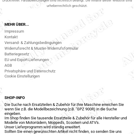
Druckfehler. Farbabweichungen sind technisch bedingt. Die Inhalte dieser Website sind
urheberrechtlich geschützt.
MEHR ÜBER...
Impressum
Kontakt
Versand- & Zahlungsbedingungen
Widerrufsrecht & Muster-Widerrufsformular
Batteriegesetz
EU und Export Lieferungen
AGB
Privatsphäre und Datenschutz
Cookie Einstellungen
SHOP-INFO
Die Suche nach Ersatzteilen & Zubehör für Ihre Maschine erreichen Sie
wenn Sie z.B. die Modellbezeichnung (z.B. "GPZ 900R) in die Suche
eingeben.
Im Shop finden Sie tausende Ersatzteile & Zubehör für alle Hersteller und
Modelle von Motorrädern, Mopped's, Scootern und ATV's.
Unser Lieferprogramm wird ständig erweitert.
Sollten Sie einen gewünschten Artikel nicht finden, so senden Sie uns