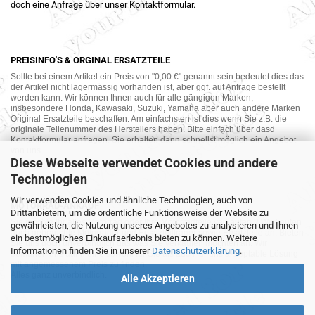
doch eine Anfrage über unser Kontaktformular.
PREISINFO'S & ORGINAL ERSATZTEILE
Sollte bei einem Artikel ein Preis von "0,00 €" genannt sein bedeutet dies das
der Artikel nicht lagermässig vorhanden ist, aber ggf. auf Anfrage bestellt
werden kann. Wir können Ihnen auch für alle gängigen Marken,
insbesondere Honda, Kawasaki, Suzuki, Yamaha aber auch andere Marken
Original Ersatzteile beschaffen. Am einfachsten ist dies wenn Sie z.B. die
originale Teilenummer des Herstellers haben. Bitte einfach über dasd
Kontaktformular anfragen. Sie erhalten dann schnellst möglich ein Angebot
von uns.
Diese Webseite verwendet Cookies und andere
Technologien
Wir verwenden Cookies und ähnliche Technologien, auch von
MOTORRAD-ANKAUF
Drittanbietern, um die ordentliche Funktionsweise der Website zu
Sie möchte Ihr altes Motorrad oder Ihre Motorradteile verkaufen ? Wir kaufen
gewährleisten, die Nutzung unseres Angebotes zu analysieren und Ihnen
auch gebrauchte Motorräder und Ersatzteilträger sowie Ersatzteile an. Bieten
ein bestmögliches Einkaufserlebnis bieten zu können. Weitere
Sie uns doch unverbindlich das was Sie verkaufen möchten an. Wir
Informationen finden Sie in unserer
Datenschutzerklärung
.
bemühen uns dann eine sowohl für Sie als auch für uns akzeptable Lösung
mit angemessenem Preis zu finden.
Alles ganz unverbindlich.
Alle Akzeptieren