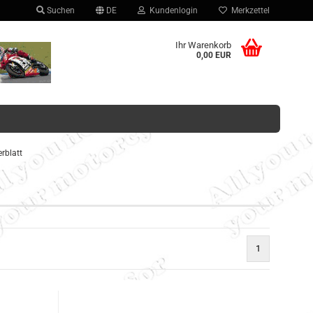
Suchen
DE
Kundenlogin
Merkzettel
hlen
Ihr Warenkorb
0,00 EUR
rblatt
Konto erstellen
Passwort vergessen?
1