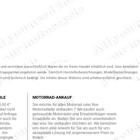
und vertreiben ausschließlich Waren die im freien Handel erhältlich sind. Dies beinhaltet
ertragspartner.angeboten werde. Sämtlich Herstellerbezeichnungen, Modellbezeichnungen
 sind technisch bedingt. Die Inhalte dieser Website sind urheberrechtlich geschützt.
ILE
MOTORRAD-ANKAUF
0,00 €"
Sie möchte Ihr altes Motorrad oder Ihre
kel nicht
Motorradteile verkaufen ? Wir kaufen auch
uf Anfrage
gebrauchte Motorräder und Ersatzteilträger sowie
n auch für
Ersatzteile an. Bieten Sie uns doch unverbindlich
Honda,
das was Sie verkaufen möchten an. Wir bemühen
 andere
uns dann eine sowohl für Sie als auch für uns
n. Am
akzeptable Lösung mit angemessenem Preis zu
originale
finden.