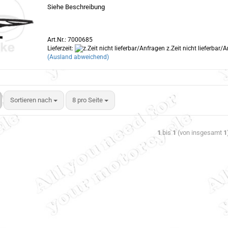
Siehe Beschreibung
Art.Nr.: 7000685
Lieferzeit:
z.Zeit nicht lieferbar/
(Ausland abweichend)
Sortieren nach
8 pro Seite
1
bis
1
(von insgesamt
1