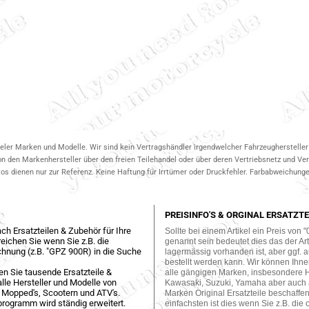
ieler Marken und Modelle. Wir sind kein Vertragshändler irgendwelcher Fahrzeughersteller 
on den Markenhersteller über den freien Teilehandel oder über deren Vertriebsnetz und V
 dienen nur zur Referenz. Keine Haftung für Irrtümer oder Druckfehler. Farbabweichungen
PREISINFO'S & ORGINAL ERSATZTE
ch Ersatzteilen & Zubehör für Ihre
Sollte bei einem Artikel ein Preis von "
eichen Sie wenn Sie z.B. die
genannt sein bedeutet dies das der Arti
hnung (z.B. "GPZ 900R) in die Suche
lagermässig vorhanden ist, aber ggf. a
bestellt werden kann. Wir können Ihne
en Sie tausende Ersatzteile &
alle gängigen Marken, insbesondere 
lle Hersteller und Modelle von
Kawasaki, Suzuki, Yamaha aber auch
 Mopped's, Scootern und ATV's.
Marken Original Ersatzteile beschaffe
programm wird ständig erweitert.
einfachsten ist dies wenn Sie z.B. die 