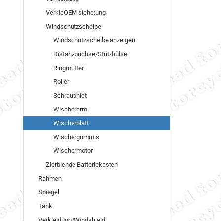
VerkleOEM siehe:ung
Windschutzscheibe
Windschutzscheibe anzeigen
Distanzbuchse/Stützhülse
Ringmutter
Roller
Schraubniet
Wischerarm
Wischerblatt
Wischergummis
Wischermotor
Zierblende Batteriekasten
Rahmen
Spiegel
Tank
Verkleidung/Windshield