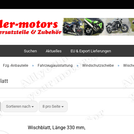
Sprache auswä
Lieferland
Suchen
Aktuelles
EU & Export Lieferungen
»
»
»
Fzg.-Anbauteile
Fahrzeugausstattung
Windschutzscheibe
Wische
latt
Sortieren nach
8 pro Seite
Wischblatt, Länge 330 mm,