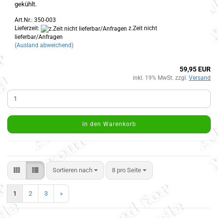
gekühlt.
Art.Nr.: 350-003
Lieferzeit:
z.Zeit nicht
lieferbar/Anfragen
(Ausland abweichend)
59,95 EUR
inkl. 19% MwSt. zzgl.
Versand
In den Warenkorb
Sortieren nach
8 pro Seite
1
2
3
»