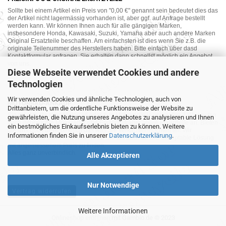
Sollte bei einem Artikel ein Preis von "0,00 €" genannt sein bedeutet dies das
der Artikel nicht lagermässig vorhanden ist, aber ggf. auf Anfrage bestellt
werden kann. Wir können Ihnen auch für alle gängigen Marken,
insbesondere Honda, Kawasaki, Suzuki, Yamaha aber auch andere Marken
Original Ersatzteile beschaffen. Am einfachsten ist dies wenn Sie z.B. die
originale Teilenummer des Herstellers haben. Bitte einfach über dasd
Kontaktformular anfragen. Sie erhalten dann schnellst möglich ein Angebot
von uns.
Diese Webseite verwendet Cookies und andere
Technologien
Wir verwenden Cookies und ähnliche Technologien, auch von
MOTORRAD-ANKAUF
Drittanbietern, um die ordentliche Funktionsweise der Website zu
Sie möchte Ihr altes Motorrad oder Ihre Motorradteile verkaufen ? Wir kaufen
gewährleisten, die Nutzung unseres Angebotes zu analysieren und Ihnen
auch gebrauchte Motorräder und Ersatzteilträger sowie Ersatzteile an. Bieten
ein bestmögliches Einkaufserlebnis bieten zu können. Weitere
Sie uns doch unverbindlich das was Sie verkaufen möchten an. Wir
Informationen finden Sie in unserer
Datenschutzerklärung
.
bemühen uns dann eine sowohl für Sie als auch für uns akzeptable Lösung
mit angemessenem Preis zu finden.
Alles ganz unverbindlich.
Alle Akzeptieren
Nur Notwendige
Vertrag widerrufen
Weitere Informationen
Onlineshop eröffnen
mit Gambio.de © 2023