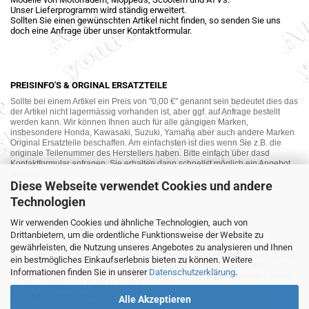
Unser Lieferprogramm wird ständig erweitert.
Sollten Sie einen gewünschten Artikel nicht finden, so senden Sie uns
doch eine Anfrage über unser Kontaktformular.
PREISINFO'S & ORGINAL ERSATZTEILE
Sollte bei einem Artikel ein Preis von "0,00 €" genannt sein bedeutet dies das
der Artikel nicht lagermässig vorhanden ist, aber ggf. auf Anfrage bestellt
werden kann. Wir können Ihnen auch für alle gängigen Marken,
insbesondere Honda, Kawasaki, Suzuki, Yamaha aber auch andere Marken
Original Ersatzteile beschaffen. Am einfachsten ist dies wenn Sie z.B. die
originale Teilenummer des Herstellers haben. Bitte einfach über dasd
Kontaktformular anfragen. Sie erhalten dann schnellst möglich ein Angebot
von uns.
Diese Webseite verwendet Cookies und andere
Technologien
Wir verwenden Cookies und ähnliche Technologien, auch von
MOTORRAD-ANKAUF
Drittanbietern, um die ordentliche Funktionsweise der Website zu
Sie möchte Ihr altes Motorrad oder Ihre Motorradteile verkaufen ? Wir kaufen
gewährleisten, die Nutzung unseres Angebotes zu analysieren und Ihnen
auch gebrauchte Motorräder und Ersatzteilträger sowie Ersatzteile an. Bieten
ein bestmögliches Einkaufserlebnis bieten zu können. Weitere
Sie uns doch unverbindlich das was Sie verkaufen möchten an. Wir
Informationen finden Sie in unserer
Datenschutzerklärung
.
bemühen uns dann eine sowohl für Sie als auch für uns akzeptable Lösung
mit angemessenem Preis zu finden.
Alles ganz unverbindlich.
Alle Akzeptieren