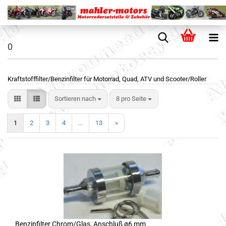
0
Kraftstofffilter/Benzinfilter für Motorrad, Quad, ATV und Scooter/Roller
Sortieren nach
8 pro Seite
1
2
3
4
...
13
»
Benzinfilter Chrom/Glas, Anschluß ø6 mm