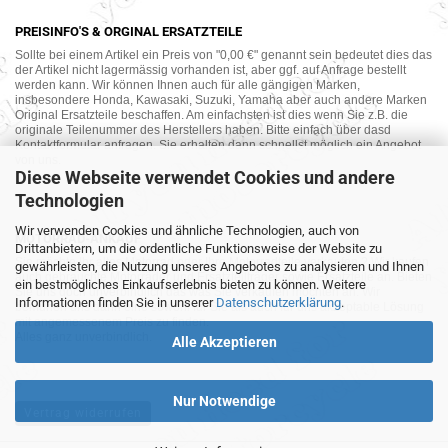
PREISINFO'S & ORGINAL ERSATZTEILE
Sollte bei einem Artikel ein Preis von "0,00 €" genannt sein bedeutet dies das
der Artikel nicht lagermässig vorhanden ist, aber ggf. auf Anfrage bestellt
werden kann. Wir können Ihnen auch für alle gängigen Marken,
insbesondere Honda, Kawasaki, Suzuki, Yamaha aber auch andere Marken
Original Ersatzteile beschaffen. Am einfachsten ist dies wenn Sie z.B. die
originale Teilenummer des Herstellers haben. Bitte einfach über dasd
Kontaktformular anfragen. Sie erhalten dann schnellst möglich ein Angebot
von uns.
Diese Webseite verwendet Cookies und andere
Technologien
Wir verwenden Cookies und ähnliche Technologien, auch von
MOTORRAD-ANKAUF
Drittanbietern, um die ordentliche Funktionsweise der Website zu
Sie möchte Ihr altes Motorrad oder Ihre Motorradteile verkaufen ? Wir kaufen
gewährleisten, die Nutzung unseres Angebotes zu analysieren und Ihnen
auch gebrauchte Motorräder und Ersatzteilträger sowie Ersatzteile an. Bieten
ein bestmögliches Einkaufserlebnis bieten zu können. Weitere
Sie uns doch unverbindlich das was Sie verkaufen möchten an. Wir
Informationen finden Sie in unserer
Datenschutzerklärung
.
bemühen uns dann eine sowohl für Sie als auch für uns akzeptable Lösung
mit angemessenem Preis zu finden.
Alles ganz unverbindlich.
Alle Akzeptieren
Nur Notwendige
Vertrag widerrufen