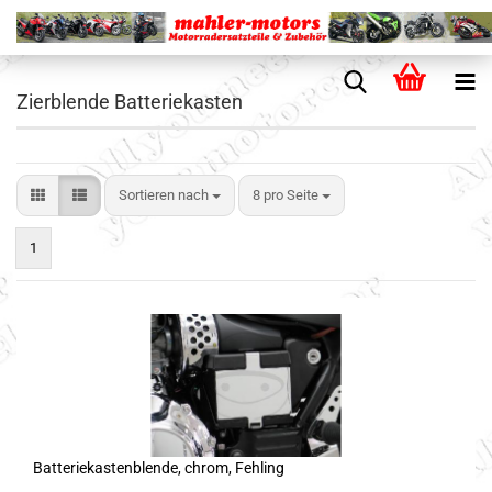
Zierblende Batteriekasten
Sortieren nach
8 pro Seite
1
Batteriekastenblende, chrom, Fehling