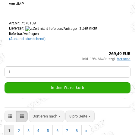
von JMP
Art.Nr.: 7570109
Lieferzeit:
z.Zeit nicht
lieferbar/Anfragen
(Ausland abweichend)
269,49 EUR
inkl. 19% MwSt. zzgl.
Versand
In den Warenkorb
Sortieren nach
8 pro Seite
1
2
3
4
5
6
7
8
»