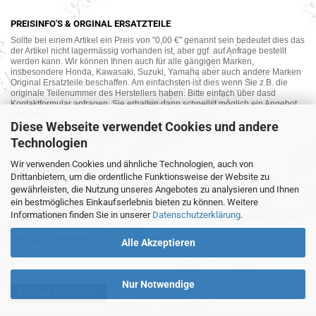
PREISINFO'S & ORGINAL ERSATZTEILE
Sollte bei einem Artikel ein Preis von "0,00 €" genannt sein bedeutet dies das
der Artikel nicht lagermässig vorhanden ist, aber ggf. auf Anfrage bestellt
werden kann. Wir können Ihnen auch für alle gängigen Marken,
insbesondere Honda, Kawasaki, Suzuki, Yamaha aber auch andere Marken
Original Ersatzteile beschaffen. Am einfachsten ist dies wenn Sie z.B. die
originale Teilenummer des Herstellers haben. Bitte einfach über dasd
Kontaktformular anfragen. Sie erhalten dann schnellst möglich ein Angebot
von uns.
Diese Webseite verwendet Cookies und andere
Technologien
Wir verwenden Cookies und ähnliche Technologien, auch von
MOTORRAD-ANKAUF
Drittanbietern, um die ordentliche Funktionsweise der Website zu
Sie möchte Ihr altes Motorrad oder Ihre Motorradteile verkaufen ? Wir kaufen
gewährleisten, die Nutzung unseres Angebotes zu analysieren und Ihnen
auch gebrauchte Motorräder und Ersatzteilträger sowie Ersatzteile an. Bieten
ein bestmögliches Einkaufserlebnis bieten zu können. Weitere
Sie uns doch unverbindlich das was Sie verkaufen möchten an. Wir
Informationen finden Sie in unserer
Datenschutzerklärung
.
bemühen uns dann eine sowohl für Sie als auch für uns akzeptable Lösung
mit angemessenem Preis zu finden.
Alles ganz unverbindlich.
Alle Akzeptieren
Nur Notwendige
Vertrag widerrufen