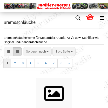
Bremsschläuche
Bremsschläuche vorne für Motorräder, Quads, ATV's usw. Stahlflex wie
Original und Standardschläuche
Sortieren nach
8 pro Seite
1
2
3
4
5
6
7
8
»