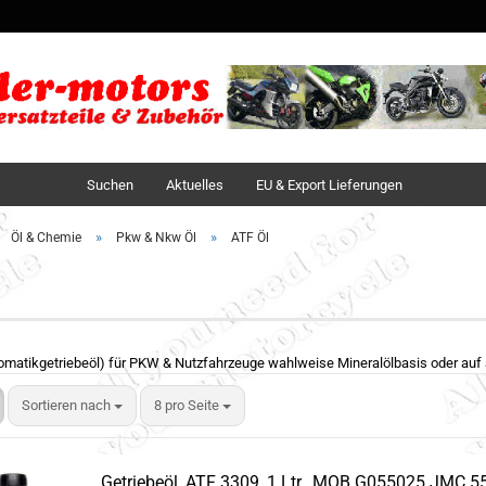
Sprache auswä
Lieferland
Suchen
Aktuelles
EU & Export Lieferungen
»
»
Öl & Chemie
Pkw & Nkw Öl
ATF Öl
omatikgetriebeöl) für PKW & Nutzfahrzeuge wahlweise Mineralölbasis oder auf 
Sortieren nach
8 pro Seite
Getriebeöl, ATF 3309, 1 Ltr., MOB G055025 JMC 