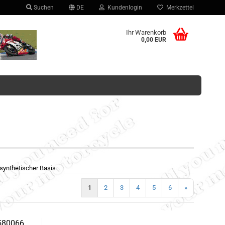
Suchen
DE
Kundenlogin
Merkzettel
hlen
Ihr Warenkorb
0,00 EUR
Konto erstellen
Passwort vergessen?
synthetischer Basis
1
2
3
4
5
6
»
5580066