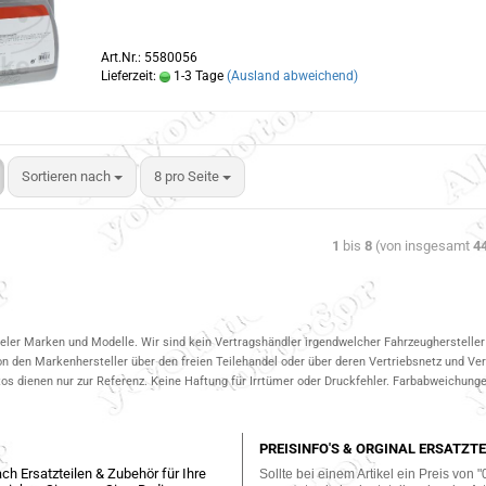
Art.Nr.: 5580056
Lieferzeit:
1-3 Tage
(Ausland abweichend)
Sortieren nach
8 pro Seite
1
bis
8
(von insgesamt
4
ieler Marken und Modelle. Wir sind kein Vertragshändler irgendwelcher Fahrzeughersteller 
on den Markenhersteller über den freien Teilehandel oder über deren Vertriebsnetz und V
 dienen nur zur Referenz. Keine Haftung für Irrtümer oder Druckfehler. Farbabweichungen
PREISINFO'S & ORGINAL ERSATZTE
ch Ersatzteilen & Zubehör für Ihre
Sollte bei einem Artikel ein Preis von "