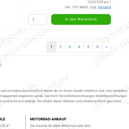
16,03 EUR pro l
inkl. 19% MwSt. zzgl.
Versand
In den Warenkorb
1
2
3
4
5
6
»
4
)
und vertreiben ausschließlich Waren die im freien Handel erhältlich sind. Dies beinhaltet
ertragspartner.angeboten werde. Sämtlich Herstellerbezeichnungen, Modellbezeichnungen
 sind technisch bedingt. Die Inhalte dieser Website sind urheberrechtlich geschützt.
ILE
MOTORRAD-ANKAUF
0,00 €"
Sie möchte Ihr altes Motorrad oder Ihre