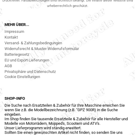
Druckfehler. Farbabweichungen sind technisch bedingt. Die Inhalte dieser Website sind
urheberrechtlich geschützt.
MEHR ÜBER...
Impressum
Kontakt
Versand- & Zahlungsbedingungen
Widerrufsrecht & Muster-Widerrufsformular
Batteriegesetz
EU und Export Lieferungen
AGB
Privatsphäre und Datenschutz
Cookie Einstellungen
SHOP-INFO
Die Suche nach Ersatzteilen & Zubehör für Ihre Maschine erreichen Sie
wenn Sie z.B. die Modellbezeichnung (z.B. "GPZ 900R) in die Suche
eingeben.
Im Shop finden Sie tausende Ersatzteile & Zubehör für alle Hersteller und
Modelle von Motorrädern, Mopped's, Scootern und ATV's.
Unser Lieferprogramm wird ständig erweitert.
Sollten Sie einen gewünschten Artikel nicht finden, so senden Sie uns