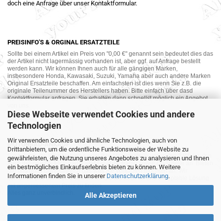
doch eine Anfrage über unser Kontaktformular.
PREISINFO'S & ORGINAL ERSATZTEILE
Sollte bei einem Artikel ein Preis von "0,00 €" genannt sein bedeutet dies das
der Artikel nicht lagermässig vorhanden ist, aber ggf. auf Anfrage bestellt
werden kann. Wir können Ihnen auch für alle gängigen Marken,
insbesondere Honda, Kawasaki, Suzuki, Yamaha aber auch andere Marken
Original Ersatzteile beschaffen. Am einfachsten ist dies wenn Sie z.B. die
originale Teilenummer des Herstellers haben. Bitte einfach über dasd
Kontaktformular anfragen. Sie erhalten dann schnellst möglich ein Angebot
von uns.
Diese Webseite verwendet Cookies und andere
Technologien
Wir verwenden Cookies und ähnliche Technologien, auch von
MOTORRAD-ANKAUF
Drittanbietern, um die ordentliche Funktionsweise der Website zu
Sie möchte Ihr altes Motorrad oder Ihre Motorradteile verkaufen ? Wir kaufen
gewährleisten, die Nutzung unseres Angebotes zu analysieren und Ihnen
auch gebrauchte Motorräder und Ersatzteilträger sowie Ersatzteile an. Bieten
ein bestmögliches Einkaufserlebnis bieten zu können. Weitere
Sie uns doch unverbindlich das was Sie verkaufen möchten an. Wir
Informationen finden Sie in unserer
Datenschutzerklärung
.
bemühen uns dann eine sowohl für Sie als auch für uns akzeptable Lösung
mit angemessenem Preis zu finden.
Alles ganz unverbindlich.
Alle Akzeptieren