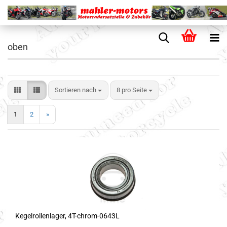
oben
Sortieren nach
8 pro Seite
1
2
»
Kegelrollenlager, 4T-chrom-0643L