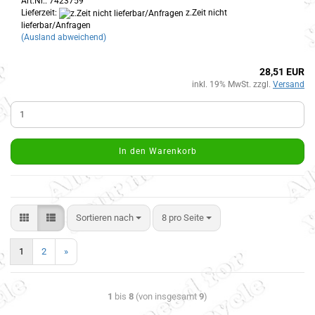
Art.Nr.: 7423759
Lieferzeit:
z.Zeit nicht
lieferbar/Anfragen
(Ausland abweichend)
28,51 EUR
inkl. 19% MwSt. zzgl.
Versand
In den Warenkorb
Sortieren nach
8 pro Seite
1
2
»
1
bis
8
(von insgesamt
9
)