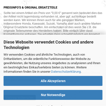
PREISINFO'S & ORGINAL ERSATZTEILE
Sollte bei einem Artikel ein Preis von "0,00 €" genannt sein bedeutet dies das
der Artikel nicht lagermässig vorhanden ist, aber ggf. auf Anfrage bestellt
werden kann. Wir können Ihnen auch für alle gängigen Marken,
insbesondere Honda, Kawasaki, Suzuki, Yamaha aber auch andere Marken
Original Ersatzteile beschaffen. Am einfachsten ist dies wenn Sie z.B. die
originale Teilenummer des Herstellers haben. Bitte einfach über dasd
Kontaktformular anfragen. Sie erhalten dann schnellst möglich ein Angebot
von uns.
Diese Webseite verwendet Cookies und andere
Technologien
Wir verwenden Cookies und ähnliche Technologien, auch von
MOTORRAD-ANKAUF
Drittanbietern, um die ordentliche Funktionsweise der Website zu
Sie möchte Ihr altes Motorrad oder Ihre Motorradteile verkaufen ? Wir kaufen
gewährleisten, die Nutzung unseres Angebotes zu analysieren und Ihnen
auch gebrauchte Motorräder und Ersatzteilträger sowie Ersatzteile an. Bieten
ein bestmögliches Einkaufserlebnis bieten zu können. Weitere
Sie uns doch unverbindlich das was Sie verkaufen möchten an. Wir
Informationen finden Sie in unserer
Datenschutzerklärung
.
bemühen uns dann eine sowohl für Sie als auch für uns akzeptable Lösung
mit angemessenem Preis zu finden.
Alles ganz unverbindlich.
Alle Akzeptieren
Nur Notwendige
Vertrag widerrufen