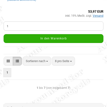
53,97 EUR
inkl. 19% MwSt. zzgl.
Versand
In den Warenkorb
Sortieren nach
8 pro Seite
1
1
bis
7
(von insgesamt
7
)