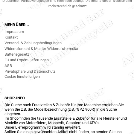
Druckfehler. Farbabweichungen sind technisch bedingt. Die Inhalte dieser Website sind
urheberrechtlich geschützt.
MEHR ÜBER...
Impressum
Kontakt
Versand- & Zahlungsbedingungen
Widerrufsrecht & Muster-Widerrufsformular
Batteriegesetz
EU und Export Lieferungen
AGB
Privatsphäre und Datenschutz
Cookie Einstellungen
SHOP-INFO
Die Suche nach Ersatzteilen & Zubehör für Ihre Maschine erreichen Sie
wenn Sie z.B. die Modellbezeichnung (z.B. "GPZ 900R) in die Suche
eingeben.
Im Shop finden Sie tausende Ersatzteile & Zubehör für alle Hersteller und
Modelle von Motorrädern, Mopped's, Scootern und ATV's.
Unser Lieferprogramm wird ständig erweitert.
Sollten Sie einen gewünschten Artikel nicht finden, so senden Sie uns