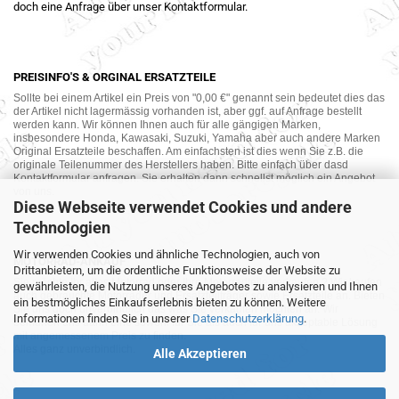
doch eine Anfrage über unser Kontaktformular.
PREISINFO'S & ORGINAL ERSATZTEILE
Sollte bei einem Artikel ein Preis von "0,00 €" genannt sein bedeutet dies das
der Artikel nicht lagermässig vorhanden ist, aber ggf. auf Anfrage bestellt
werden kann. Wir können Ihnen auch für alle gängigen Marken,
insbesondere Honda, Kawasaki, Suzuki, Yamaha aber auch andere Marken
Original Ersatzteile beschaffen. Am einfachsten ist dies wenn Sie z.B. die
originale Teilenummer des Herstellers haben. Bitte einfach über dasd
Kontaktformular anfragen. Sie erhalten dann schnellst möglich ein Angebot
von uns.
Diese Webseite verwendet Cookies und andere
Technologien
Wir verwenden Cookies und ähnliche Technologien, auch von
MOTORRAD-ANKAUF
Drittanbietern, um die ordentliche Funktionsweise der Website zu
Sie möchte Ihr altes Motorrad oder Ihre Motorradteile verkaufen ? Wir kaufen
gewährleisten, die Nutzung unseres Angebotes zu analysieren und Ihnen
auch gebrauchte Motorräder und Ersatzteilträger sowie Ersatzteile an. Bieten
ein bestmögliches Einkaufserlebnis bieten zu können. Weitere
Sie uns doch unverbindlich das was Sie verkaufen möchten an. Wir
Informationen finden Sie in unserer
Datenschutzerklärung
.
bemühen uns dann eine sowohl für Sie als auch für uns akzeptable Lösung
mit angemessenem Preis zu finden.
Alles ganz unverbindlich.
Alle Akzeptieren