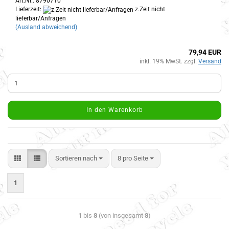
Art.Nr.: 8790710
Lieferzeit:
z.Zeit nicht
lieferbar/Anfragen
(Ausland abweichend)
79,94 EUR
inkl. 19% MwSt. zzgl.
Versand
In den Warenkorb
Sortieren nach
8 pro Seite
1
1
bis
8
(von insgesamt
8
)