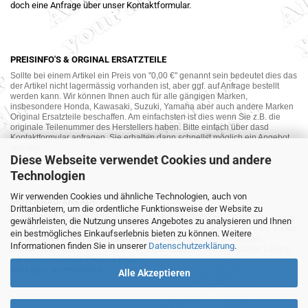
doch eine Anfrage über unser Kontaktformular.
PREISINFO'S & ORGINAL ERSATZTEILE
Sollte bei einem Artikel ein Preis von "0,00 €" genannt sein bedeutet dies das
der Artikel nicht lagermässig vorhanden ist, aber ggf. auf Anfrage bestellt
werden kann. Wir können Ihnen auch für alle gängigen Marken,
insbesondere Honda, Kawasaki, Suzuki, Yamaha aber auch andere Marken
Original Ersatzteile beschaffen. Am einfachsten ist dies wenn Sie z.B. die
originale Teilenummer des Herstellers haben. Bitte einfach über dasd
Kontaktformular anfragen. Sie erhalten dann schnellst möglich ein Angebot
von uns.
Diese Webseite verwendet Cookies und andere
Technologien
Wir verwenden Cookies und ähnliche Technologien, auch von
MOTORRAD-ANKAUF
Drittanbietern, um die ordentliche Funktionsweise der Website zu
Sie möchte Ihr altes Motorrad oder Ihre Motorradteile verkaufen ? Wir kaufen
gewährleisten, die Nutzung unseres Angebotes zu analysieren und Ihnen
auch gebrauchte Motorräder und Ersatzteilträger sowie Ersatzteile an. Bieten
ein bestmögliches Einkaufserlebnis bieten zu können. Weitere
Sie uns doch unverbindlich das was Sie verkaufen möchten an. Wir
Informationen finden Sie in unserer
Datenschutzerklärung
.
bemühen uns dann eine sowohl für Sie als auch für uns akzeptable Lösung
mit angemessenem Preis zu finden.
Alles ganz unverbindlich.
Alle Akzeptieren