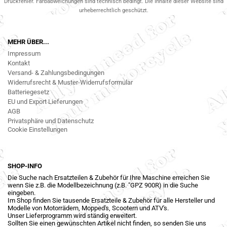
Druckfehler. Farbabweichungen sind technisch bedingt. Die Inhalte dieser Website sind
urheberrechtlich geschützt.
MEHR ÜBER...
Impressum
Kontakt
Versand- & Zahlungsbedingungen
Widerrufsrecht & Muster-Widerrufsformular
Batteriegesetz
EU und Export Lieferungen
AGB
Privatsphäre und Datenschutz
Cookie Einstellungen
SHOP-INFO
Die Suche nach Ersatzteilen & Zubehör für Ihre Maschine erreichen Sie
wenn Sie z.B. die Modellbezeichnung (z.B. "GPZ 900R) in die Suche
eingeben.
Im Shop finden Sie tausende Ersatzteile & Zubehör für alle Hersteller und
Modelle von Motorrädern, Mopped's, Scootern und ATV's.
Unser Lieferprogramm wird ständig erweitert.
Sollten Sie einen gewünschten Artikel nicht finden, so senden Sie uns