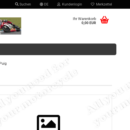
Suchen
DE
Kundenlogin
Merkzettel
hlen
Ihr Warenkorb
0,00 EUR
Puig
Konto erstellen
Passwort vergessen?