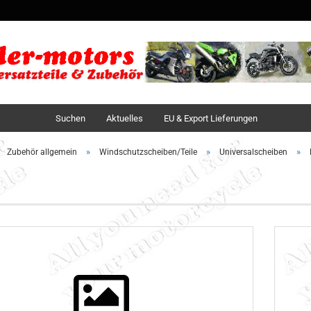
Sprache auswä
Lieferland
Suchen
Aktuelles
EU & Export Lieferungen
»
»
»
Zubehör allgemein
Windschutzscheiben/Teile
Universalscheiben