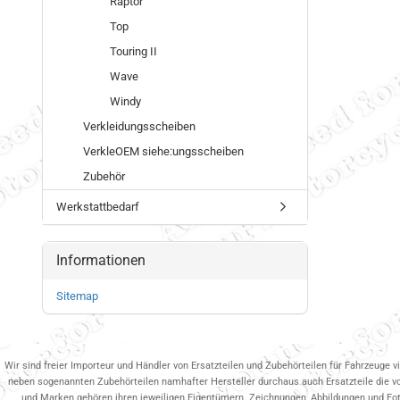
Raptor
Top
Touring II
Wave
Windy
Verkleidungsscheiben
VerkleOEM siehe:ungsscheiben
Zubehör
Werkstattbedarf
Informationen
Sitemap
Wir sind freier Importeur und Händler von Ersatzteilen und Zubehörteilen für Fahrzeuge v
neben sogenannten Zubehörteilen namhafter Hersteller durchaus auch Ersatzteile die v
und Marken gehören ihren jeweiligen Eigentümern. Zeichnungen, Abbildungen und Fotos