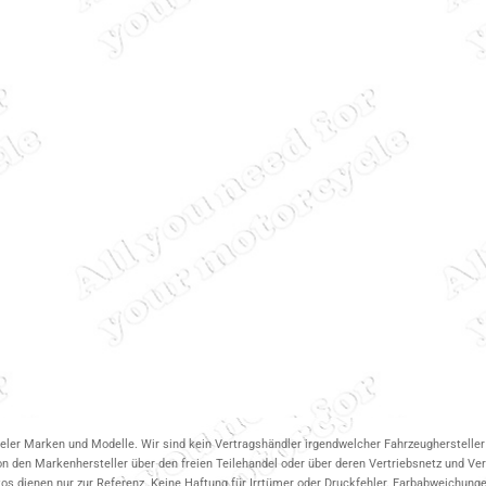
ieler Marken und Modelle. Wir sind kein Vertragshändler irgendwelcher Fahrzeughersteller 
on den Markenhersteller über den freien Teilehandel oder über deren Vertriebsnetz und V
 dienen nur zur Referenz. Keine Haftung für Irrtümer oder Druckfehler. Farbabweichungen