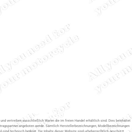
und vertreiben ausschließlich Waren die im freien Handel erhältlich sind. Dies beinhaltet
ertragspartner.angeboten werde. Sämtlich Herstellerbezeichnungen, Modellbezeichnungen
 sind technisch bedingt. Die Inhalte dieser Website sind urheberrechtlich geschützt.