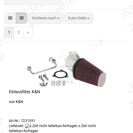
Sortieren nach
8 pro Seite
1
2
»
Einlassfilter, K&N
von K&N
Art.Nr.: 7231091
Lieferzeit:
z.Zeit nicht
lieferbar/Anfragen