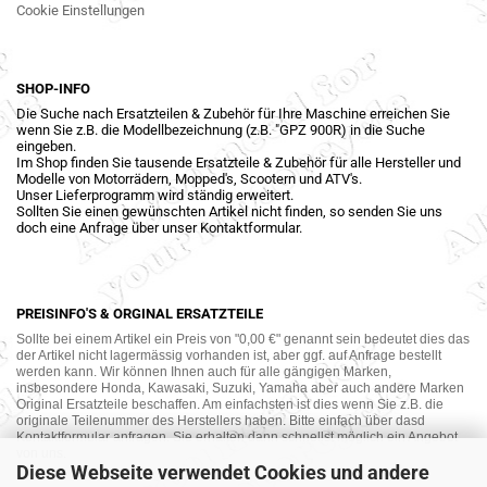
Cookie Einstellungen
SHOP-INFO
Die Suche nach Ersatzteilen & Zubehör für Ihre Maschine erreichen Sie
wenn Sie z.B. die Modellbezeichnung (z.B. "GPZ 900R) in die Suche
eingeben.
Im Shop finden Sie tausende Ersatzteile & Zubehör für alle Hersteller und
Modelle von Motorrädern, Mopped's, Scootern und ATV's.
Unser Lieferprogramm wird ständig erweitert.
Sollten Sie einen gewünschten Artikel nicht finden, so senden Sie uns
doch eine Anfrage über unser Kontaktformular.
PREISINFO'S & ORGINAL ERSATZTEILE
Sollte bei einem Artikel ein Preis von "0,00 €" genannt sein bedeutet dies das
der Artikel nicht lagermässig vorhanden ist, aber ggf. auf Anfrage bestellt
werden kann. Wir können Ihnen auch für alle gängigen Marken,
insbesondere Honda, Kawasaki, Suzuki, Yamaha aber auch andere Marken
Original Ersatzteile beschaffen. Am einfachsten ist dies wenn Sie z.B. die
originale Teilenummer des Herstellers haben. Bitte einfach über dasd
Kontaktformular anfragen. Sie erhalten dann schnellst möglich ein Angebot
von uns.
Diese Webseite verwendet Cookies und andere