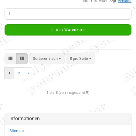
inkl. 19% MwSt. zzgl.
Versand
In den Warenkorb
Sortieren nach
8 pro Seite
1
2
»
1
bis
8
(von insgesamt
9
)
Informationen
Sitemap