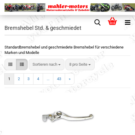
Bremshebel Std. & geschmiedet
Standardbremshebel und geschmiedete Bremshebel für verschiedene
Marken und Modelle
Sortieren nach
8 pro Seite
1
2
3
4
...
43
»