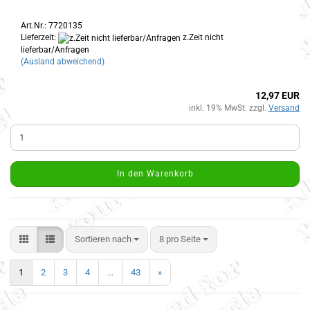
Art.Nr.: 7720135
Lieferzeit:
z.Zeit nicht
lieferbar/Anfragen
(Ausland abweichend)
12,97 EUR
inkl. 19% MwSt. zzgl.
Versand
In den Warenkorb
Sortieren nach
8 pro Seite
1
2
3
4
...
43
»