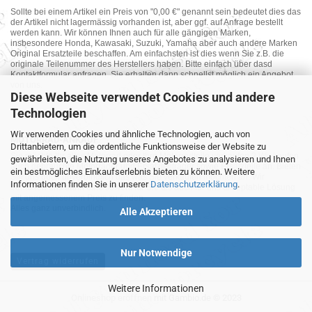
Sollte bei einem Artikel ein Preis von "0,00 €" genannt sein bedeutet dies das
der Artikel nicht lagermässig vorhanden ist, aber ggf. auf Anfrage bestellt
werden kann. Wir können Ihnen auch für alle gängigen Marken,
insbesondere Honda, Kawasaki, Suzuki, Yamaha aber auch andere Marken
Original Ersatzteile beschaffen. Am einfachsten ist dies wenn Sie z.B. die
originale Teilenummer des Herstellers haben. Bitte einfach über dasd
Kontaktformular anfragen. Sie erhalten dann schnellst möglich ein Angebot
von uns.
Diese Webseite verwendet Cookies und andere
Technologien
Wir verwenden Cookies und ähnliche Technologien, auch von
MOTORRAD-ANKAUF
Drittanbietern, um die ordentliche Funktionsweise der Website zu
Sie möchte Ihr altes Motorrad oder Ihre Motorradteile verkaufen ? Wir kaufen
gewährleisten, die Nutzung unseres Angebotes zu analysieren und Ihnen
auch gebrauchte Motorräder und Ersatzteilträger sowie Ersatzteile an. Bieten
ein bestmögliches Einkaufserlebnis bieten zu können. Weitere
Sie uns doch unverbindlich das was Sie verkaufen möchten an. Wir
Informationen finden Sie in unserer
Datenschutzerklärung
.
bemühen uns dann eine sowohl für Sie als auch für uns akzeptable Lösung
mit angemessenem Preis zu finden.
Alles ganz unverbindlich.
Alle Akzeptieren
Nur Notwendige
Vertrag widerrufen
Weitere Informationen
Onlineshop eröffnen
mit Gambio.de © 2023