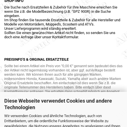
SHOP-INFO
Die Suche nach Ersatzteilen & Zubehör für Ihre Maschine erreichen Sie
wenn Sie z.B. die Modellbezeichnung (z.B. "GPZ 900R) in die Suche
eingeben.
Im Shop finden Sie tausende Ersatzteile & Zubehör für alle Hersteller und
Modelle von Motorrädern, Mopped's, Scootern und ATV's.
Unser Lieferprogramm wird ständig erweitert.
Sollten Sie einen gewünschten Artikel nicht finden, so senden Sie uns
doch eine Anfrage über unser Kontaktformular.
PREISINFO'S & ORGINAL ERSATZTEILE
Sollte bei einem Artikel ein Preis von "0,00 €" genannt sein bedeutet dies das
der Artikel nicht lagermässig vorhanden ist, aber ggf. auf Anfrage bestellt
werden kann. Wir können Ihnen auch für alle gängigen Marken,
insbesondere Honda, Kawasaki, Suzuki, Yamaha aber auch andere Marken
Original Ersatzteile beschaffen. Am einfachsten ist dies wenn Sie z.B. die
originale Teilenummer des Herstellers haben. Bitte einfach über dasd
Kontaktformular anfragen. Sie erhalten dann schnellst möglich ein Angebot
von uns.
Diese Webseite verwendet Cookies und andere
Technologien
Wir verwenden Cookies und ähnliche Technologien, auch von
MOTORRAD-ANKAUF
Drittanbietern, um die ordentliche Funktionsweise der Website zu
Sie möchte Ihr altes Motorrad oder Ihre Motorradteile verkaufen ? Wir kaufen
gewährleisten, die Nutzung unseres Angebotes zu analysieren und Ihnen