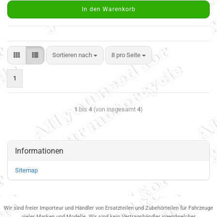
In den Warenkorb
Sortieren nach
8 pro Seite
1
1
bis
4
(von insgesamt
4
)
Informationen
Sitemap
Wir sind freier Importeur und Händler von Ersatzteilen und Zubehörteilen für Fahrzeuge
vieler Marken und Modelle. Wir sind kein Vertragshändler irgendwelcher