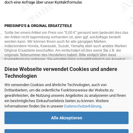
doch eine Anfrage über unser Kontaktformular.
PREISINFO'S & ORGINAL ERSATZTEILE
Sollte bei einem Artikel ein Preis von "0,00 €" genannt sein bedeutet dies das
der Artikel nicht lagermässig vorhanden ist, aber ggf. auf Anfrage bestellt
werden kann. Wir können Ihnen auch für alle gängigen Marken,
insbesondere Honda, Kawasaki, Suzuki, Yamaha aber auch andere Marken
Original Ersatzteile beschaffen. Am einfachsten ist dies wenn Sie z.B. die
originale Teilenummer des Herstellers haben. Bitte einfach über dasd
Kontaktformular anfragen. Sie erhalten dann schnellst möglich ein Angebot
von uns.
Diese Webseite verwendet Cookies und andere
Technologien
Wir verwenden Cookies und ähnliche Technologien, auch von
MOTORRAD-ANKAUF
Drittanbietern, um die ordentliche Funktionsweise der Website zu
Sie möchte Ihr altes Motorrad oder Ihre Motorradteile verkaufen ? Wir kaufen
gewährleisten, die Nutzung unseres Angebotes zu analysieren und Ihnen
auch gebrauchte Motorräder und Ersatzteilträger sowie Ersatzteile an. Bieten
ein bestmögliches Einkaufserlebnis bieten zu können. Weitere
Sie uns doch unverbindlich das was Sie verkaufen möchten an. Wir
Informationen finden Sie in unserer
Datenschutzerklärung
.
bemühen uns dann eine sowohl für Sie als auch für uns akzeptable Lösung
mit angemessenem Preis zu finden.
Alles ganz unverbindlich.
Alle Akzeptieren