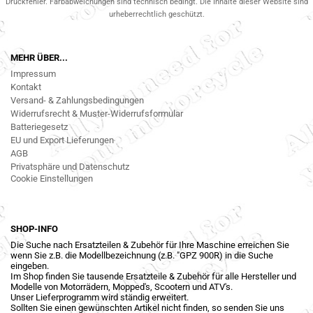
Druckfehler. Farbabweichungen sind technisch bedingt. Die Inhalte dieser Website sind
urheberrechtlich geschützt.
MEHR ÜBER...
Impressum
Kontakt
Versand- & Zahlungsbedingungen
Widerrufsrecht & Muster-Widerrufsformular
Batteriegesetz
EU und Export Lieferungen
AGB
Privatsphäre und Datenschutz
Cookie Einstellungen
SHOP-INFO
Die Suche nach Ersatzteilen & Zubehör für Ihre Maschine erreichen Sie
wenn Sie z.B. die Modellbezeichnung (z.B. "GPZ 900R) in die Suche
eingeben.
Im Shop finden Sie tausende Ersatzteile & Zubehör für alle Hersteller und
Modelle von Motorrädern, Mopped's, Scootern und ATV's.
Unser Lieferprogramm wird ständig erweitert.
Sollten Sie einen gewünschten Artikel nicht finden, so senden Sie uns