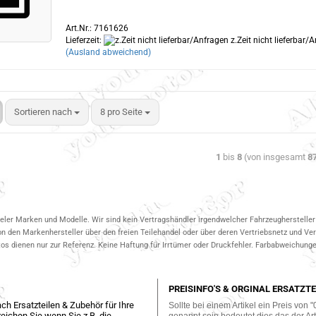
Art.Nr.: 7161626
Lieferzeit:
z.Zeit nicht lieferbar/
(Ausland abweichend)
Sortieren nach
8 pro Seite
1
bis
8
(von insgesamt
8
ieler Marken und Modelle. Wir sind kein Vertragshändler irgendwelcher Fahrzeughersteller 
on den Markenhersteller über den freien Teilehandel oder über deren Vertriebsnetz und V
 dienen nur zur Referenz. Keine Haftung für Irrtümer oder Druckfehler. Farbabweichungen
PREISINFO'S & ORGINAL ERSATZTE
ch Ersatzteilen & Zubehör für Ihre
Sollte bei einem Artikel ein Preis von "
eichen Sie wenn Sie z.B. die