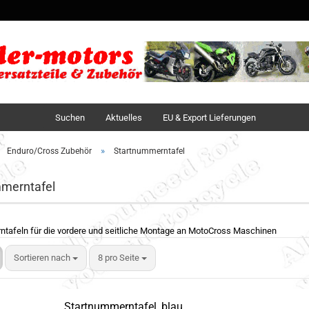
Sprache auswä
Lieferland
Suchen
Aktuelles
EU & Export Lieferungen
»
Enduro/Cross Zubehör
Startnummerntafel
merntafel
tafeln für die vordere und seitliche Montage an MotoCross Maschinen
Sortieren nach
8 pro Seite
Startnummerntafel, blau