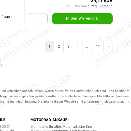
24,11 EUR
inkl. 19% MwSt. zzgl.
Versand
Anfragen
In den Warenkorb
1
2
3
4
...
11
»
7
)
und vertreiben ausschließlich Waren die im freien Handel erhältlich sind. Dies beinhaltet
ertragspartner.angeboten werde. Sämtlich Herstellerbezeichnungen, Modellbezeichnungen
 sind technisch bedingt. Die Inhalte dieser Website sind urheberrechtlich geschützt.
ILE
MOTORRAD-ANKAUF
0,00 €"
Sie möchte Ihr altes Motorrad oder Ihre