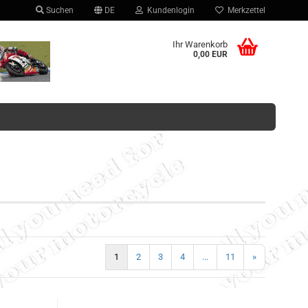
Suchen
DE
Kundenlogin
Merkzettel
hlen
Ihr Warenkorb
0,00 EUR
Konto erstellen
Passwort vergessen?
1
2
3
4
...
11
»