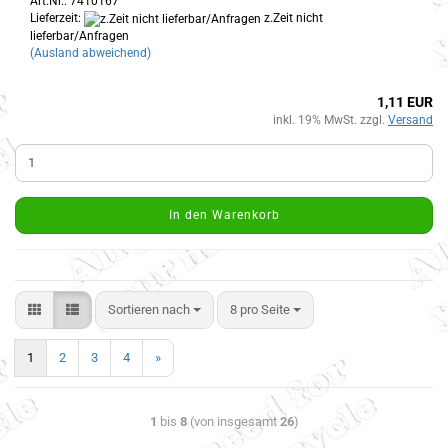
Art.Nr.: 7410167
Lieferzeit:
z.Zeit nicht
lieferbar/Anfragen
(Ausland abweichend)
1,11 EUR
inkl. 19% MwSt. zzgl.
Versand
In den Warenkorb
Sortieren nach
8 pro Seite
1
2
3
4
»
1
bis
8
(von insgesamt
26
)