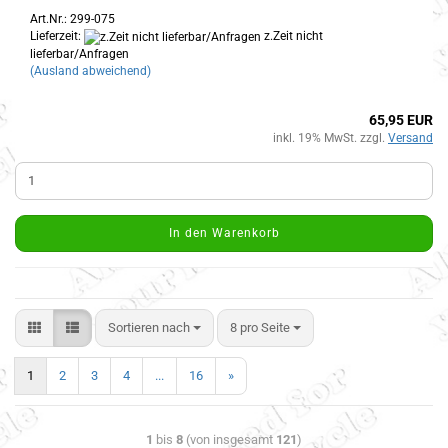
Art.Nr.: 299-075
Lieferzeit:
z.Zeit nicht
lieferbar/Anfragen
(Ausland abweichend)
65,95 EUR
inkl. 19% MwSt. zzgl.
Versand
In den Warenkorb
Sortieren nach
8 pro Seite
1
2
3
4
...
16
»
1
bis
8
(von insgesamt
121
)