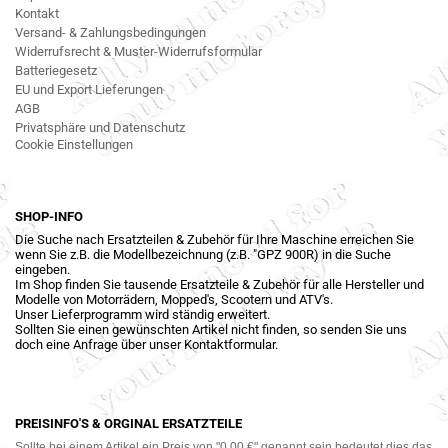
Kontakt
Versand- & Zahlungsbedingungen
Widerrufsrecht & Muster-Widerrufsformular
Batteriegesetz
EU und Export Lieferungen
AGB
Privatsphäre und Datenschutz
Cookie Einstellungen
SHOP-INFO
Die Suche nach Ersatzteilen & Zubehör für Ihre Maschine erreichen Sie
wenn Sie z.B. die Modellbezeichnung (z.B. "GPZ 900R) in die Suche
eingeben.
Im Shop finden Sie tausende Ersatzteile & Zubehör für alle Hersteller und
Modelle von Motorrädern, Mopped's, Scootern und ATV's.
Unser Lieferprogramm wird ständig erweitert.
Sollten Sie einen gewünschten Artikel nicht finden, so senden Sie uns
doch eine Anfrage über unser Kontaktformular.
PREISINFO'S & ORGINAL ERSATZTEILE
Sollte bei einem Artikel ein Preis von "0,00 €" genannt sein bedeutet dies das