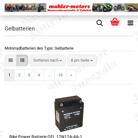
Gelbatterien
Motorradbatterien des Typs: Gelbatterie
Sortieren nach
8 pro Seite
1
2
3
4
...
16
»
Bike Power Batterie GEL 12N12A-4A-1