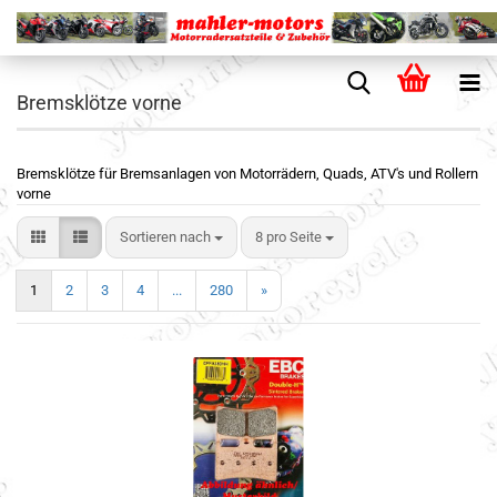
Bremsklötze vorne
Bremsklötze für Bremsanlagen von Motorrädern, Quads, ATV's und Rollern
vorne
Sortieren nach
8 pro Seite
1
2
3
4
...
280
»