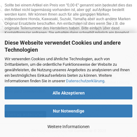
Sollte bei einem Artikel ein Preis von "0,00 €" genannt sein bedeutet dies das
der Artikel nicht lagermässig vorhanden ist, aber ggf. auf Anfrage bestellt
werden kann. Wir können Ihnen auch für alle gängigen Marken,
insbesondere Honda, Kawasaki, Suzuki, Yamaha aber auch andere Marken
Original Ersatzteile beschaffen. Am einfachsten ist dies wenn Sie z.B. die
originale Teilenummer des Herstellers haben. Bitte einfach über dasd
Kontaktformular anfragen. Sie erhalten dann schnellst möglich ein Angebot
von uns.
Diese Webseite verwendet Cookies und andere
Technologien
Wir verwenden Cookies und ähnliche Technologien, auch von
MOTORRAD-ANKAUF
Drittanbietern, um die ordentliche Funktionsweise der Website zu
Sie möchte Ihr altes Motorrad oder Ihre Motorradteile verkaufen ? Wir kaufen
gewährleisten, die Nutzung unseres Angebotes zu analysieren und Ihnen
auch gebrauchte Motorräder und Ersatzteilträger sowie Ersatzteile an. Bieten
ein bestmögliches Einkaufserlebnis bieten zu können. Weitere
Sie uns doch unverbindlich das was Sie verkaufen möchten an. Wir
Informationen finden Sie in unserer
Datenschutzerklärung
.
bemühen uns dann eine sowohl für Sie als auch für uns akzeptable Lösung
mit angemessenem Preis zu finden.
Alles ganz unverbindlich.
Alle Akzeptieren
Nur Notwendige
Vertrag widerrufen
Weitere Informationen
Onlineshop eröffnen
mit Gambio.de © 2023