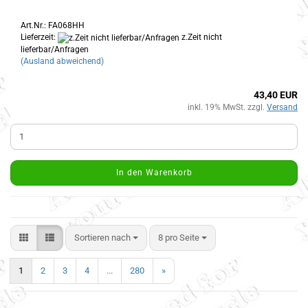
Art.Nr.: FA068HH
Lieferzeit:
z.Zeit nicht
lieferbar/Anfragen
(Ausland abweichend)
43,40 EUR
inkl. 19% MwSt. zzgl.
Versand
In den Warenkorb
Sortieren nach
8 pro Seite
1
2
3
4
...
280
»