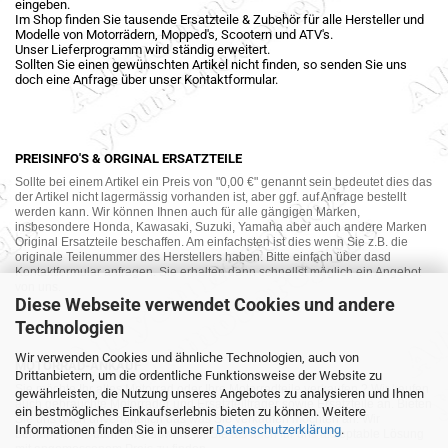
eingeben.
Im Shop finden Sie tausende Ersatzteile & Zubehör für alle Hersteller und
Modelle von Motorrädern, Mopped's, Scootern und ATV's.
Unser Lieferprogramm wird ständig erweitert.
Sollten Sie einen gewünschten Artikel nicht finden, so senden Sie uns
doch eine Anfrage über unser Kontaktformular.
PREISINFO'S & ORGINAL ERSATZTEILE
Sollte bei einem Artikel ein Preis von "0,00 €" genannt sein bedeutet dies das
der Artikel nicht lagermässig vorhanden ist, aber ggf. auf Anfrage bestellt
werden kann. Wir können Ihnen auch für alle gängigen Marken,
insbesondere Honda, Kawasaki, Suzuki, Yamaha aber auch andere Marken
Original Ersatzteile beschaffen. Am einfachsten ist dies wenn Sie z.B. die
originale Teilenummer des Herstellers haben. Bitte einfach über dasd
Kontaktformular anfragen. Sie erhalten dann schnellst möglich ein Angebot
von uns.
Diese Webseite verwendet Cookies und andere
Technologien
Wir verwenden Cookies und ähnliche Technologien, auch von
MOTORRAD-ANKAUF
Drittanbietern, um die ordentliche Funktionsweise der Website zu
Sie möchte Ihr altes Motorrad oder Ihre Motorradteile verkaufen ? Wir kaufen
gewährleisten, die Nutzung unseres Angebotes zu analysieren und Ihnen
auch gebrauchte Motorräder und Ersatzteilträger sowie Ersatzteile an. Bieten
ein bestmögliches Einkaufserlebnis bieten zu können. Weitere
Sie uns doch unverbindlich das was Sie verkaufen möchten an. Wir
Informationen finden Sie in unserer
Datenschutzerklärung
.
bemühen uns dann eine sowohl für Sie als auch für uns akzeptable Lösung