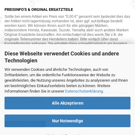
PREISINFO'S & ORGINAL ERSATZTEILE
Sollte bei einem Artikel ein Preis von "0,00 €" genannt sein bedeutet dies das
der Artikel nicht lagermässig vorhanden ist, aber ggf. auf Anfrage bestellt
werden kann. Wir können Ihnen auch für alle gängigen Marken,
insbesondere Honda, Kawasaki, Suzuki, Yamaha aber auch andere Marken
Original Ersatzteile beschaffen. Am einfachsten ist dies wenn Sie z.B. die
originale Teilenummer des Herstellers haben. Bitte einfach über dasd
Kontaktformular anfragen. Sie erhalten dann schnellst möglich ein Angebot
von uns.
Diese Webseite verwendet Cookies und andere
Technologien
Wir verwenden Cookies und ähnliche Technologien, auch von
MOTORRAD-ANKAUF
Drittanbietern, um die ordentliche Funktionsweise der Website zu
Sie möchte Ihr altes Motorrad oder Ihre Motorradteile verkaufen ? Wir kaufen
gewährleisten, die Nutzung unseres Angebotes zu analysieren und Ihnen
auch gebrauchte Motorräder und Ersatzteilträger sowie Ersatzteile an. Bieten
ein bestmögliches Einkaufserlebnis bieten zu können. Weitere
Sie uns doch unverbindlich das was Sie verkaufen möchten an. Wir
Informationen finden Sie in unserer
Datenschutzerklärung
.
bemühen uns dann eine sowohl für Sie als auch für uns akzeptable Lösung
mit angemessenem Preis zu finden.
Alles ganz unverbindlich.
Alle Akzeptieren
Nur Notwendige
Vertrag widerrufen