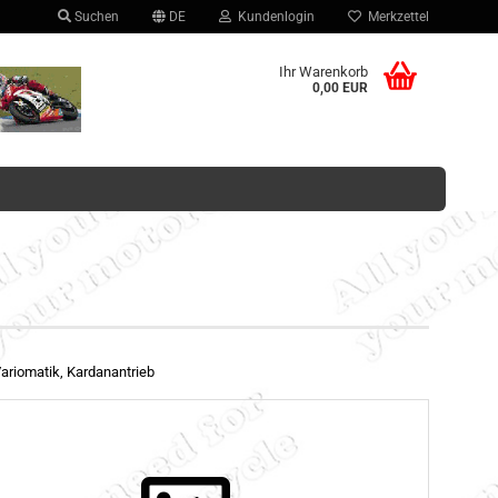
Suchen
DE
Kundenlogin
Merkzettel
hlen
Ihr Warenkorb
0,00 EUR
Konto erstellen
Passwort vergessen?
Variomatik, Kardanantrieb