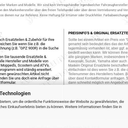
ieler Marken und Modelle. Wir sind kein Vertragshändler irgendwelcher Fahrzeughersteller 
on den Markenhersteller über den freien Teilehandel oder über deren Vertriebsnetz und V
 dienen nur zur Referenz. Keine Haftung für Irrtümer oder Druckfehler. Farbabweichungen
PREISINFO'S & ORGINAL ERSATZTE
ch Ersatzteilen & Zubehör für Ihre
Sollte bei einem Artikel ein Preis von "
eichen Sie wenn Sie z.B. die
genannt sein bedeutet dies das der Arti
hnung (z.B. "GPZ 900R) in die Suche
lagermässig vorhanden ist, aber ggf. a
bestellt werden kann. Wir können Ihne
en Sie tausende Ersatzteile &
alle gängigen Marken, insbesondere 
lle Hersteller und Modelle von
Kawasaki, Suzuki, Yamaha aber auch
 Mopped's, Scootern und ATV's.
Marken Original Ersatzteile beschaffe
programm wird ständig erweitert.
einfachsten ist dies wenn Sie z.B. die 
einen gewünschten Artikel nicht
Teilenummer des Herstellers haben. Bi
enden Sie uns doch eine Anfrage über
über dasd Kontaktformular anfragen. S
tformular.
dann schnellst möglich ein Angebot vo
 Technologien
ietern, um die ordentliche Funktionsweise der Website zu gewährleisten, die
es Einkaufserlebnis bieten zu können. Weitere Informationen finden Sie in
Onlineshop eröffnen
mit Gambio.de © 2023