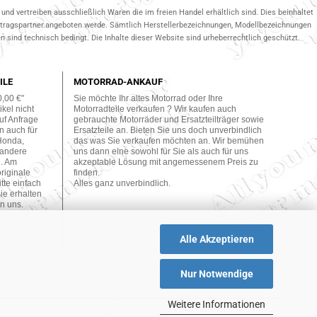
und vertreiben ausschließlich Waren die im freien Handel erhältlich sind. Dies beinhaltet
ertragspartner.angeboten werde. Sämtlich Herstellerbezeichnungen, Modellbezeichnungen
 sind technisch bedingt. Die Inhalte dieser Website sind urheberrechtlich geschützt.
ILE
MOTORRAD-ANKAUF
0,00 €"
Sie möchte Ihr altes Motorrad oder Ihre
kel nicht
Motorradteile verkaufen ? Wir kaufen auch
uf Anfrage
gebrauchte Motorräder und Ersatzteilträger sowie
n auch für
Ersatzteile an. Bieten Sie uns doch unverbindlich
Honda,
das was Sie verkaufen möchten an. Wir bemühen
 andere
uns dann eine sowohl für Sie als auch für uns
n. Am
akzeptable Lösung mit angemessenem Preis zu
originale
finden.
tte einfach
Alles ganz unverbindlich.
ie erhalten
n uns.
Alle Akzeptieren
Nur Notwendige
Weitere Informationen