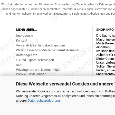
Wir sind freier Importeur und Händler von Ersatzteilen und Zubehörteilen für Fahrzeuge v
neben sogenannten Zubehörteilen namhafter Hersteller durchaus auch Ersatzteile die v
und Marken gehören ihren jeweiligen Eigentümern. Zeichnungen, Abbildungen und Fotos
MEHR ÜBER...
SHOP-INFO
Impressum
Die Suche na
Maschine err
Kontakt
Modellbezeic
Versand- & Zahlungsbedingungen
eingeben.
Widerrufsrecht & Muster-Widerrufsformular
Im Shop find
Zubehör für a
Batteriegesetz
Motorrädern,
EU und Export Lieferungen
Unser Liefer
AGB
Sollten Sie 
Privatsphäre und Datenschutz
finden, so s
Cookie Einstellungen
unser Kontak
Diese Webseite verwendet Cookies und andere
Wir verwenden Cookies und ähnliche Technologien, auch von Drittanb
Nutzung unseres Angebotes zu analysieren und Ihnen ein bestmöglich
unserer
Datenschutzerklärung
.
Vertrag widerrufen