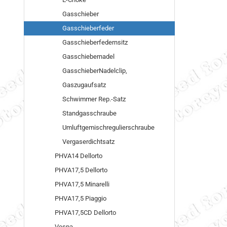
Gasschieber
Gasschieberfeder
Gasschieberfedernsitz
Gasschiebernadel
GasschieberNadelclip,
Gaszugaufsatz
Schwimmer Rep.-Satz
Standgasschraube
Umluftgemischregulierschraube
Vergaserdichtsatz
PHVA14 Dellorto
PHVA17,5 Dellorto
PHVA17,5 Minarelli
PHVA17,5 Piaggio
PHVA17,5CD Dellorto
Vespa