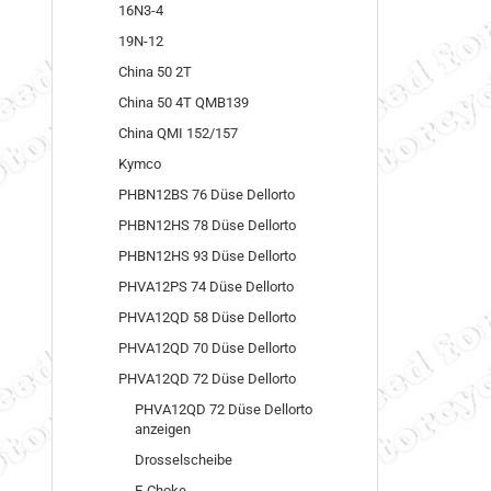
16N3-4
19N-12
China 50 2T
China 50 4T QMB139
China QMI 152/157
Kymco
PHBN12BS 76 Düse Dellorto
PHBN12HS 78 Düse Dellorto
PHBN12HS 93 Düse Dellorto
PHVA12PS 74 Düse Dellorto
PHVA12QD 58 Düse Dellorto
PHVA12QD 70 Düse Dellorto
PHVA12QD 72 Düse Dellorto
PHVA12QD 72 Düse Dellorto
anzeigen
Drosselscheibe
E-Choke