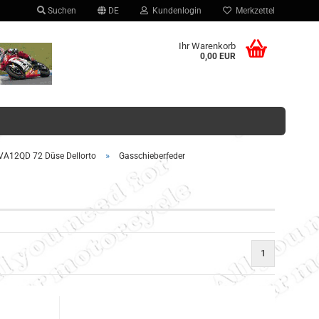
Suchen
DE
Kundenlogin
Merkzettel
hlen
Ihr Warenkorb
0,00 EUR
»
A12QD 72 Düse Dellorto
Gasschieberfeder
Konto erstellen
Passwort vergessen?
1