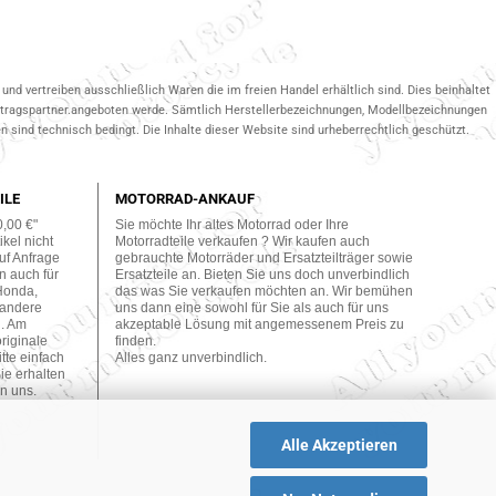
und vertreiben ausschließlich Waren die im freien Handel erhältlich sind. Dies beinhaltet
ertragspartner.angeboten werde. Sämtlich Herstellerbezeichnungen, Modellbezeichnungen
 sind technisch bedingt. Die Inhalte dieser Website sind urheberrechtlich geschützt.
ILE
MOTORRAD-ANKAUF
0,00 €"
Sie möchte Ihr altes Motorrad oder Ihre
kel nicht
Motorradteile verkaufen ? Wir kaufen auch
uf Anfrage
gebrauchte Motorräder und Ersatzteilträger sowie
n auch für
Ersatzteile an. Bieten Sie uns doch unverbindlich
Honda,
das was Sie verkaufen möchten an. Wir bemühen
 andere
uns dann eine sowohl für Sie als auch für uns
n. Am
akzeptable Lösung mit angemessenem Preis zu
originale
finden.
tte einfach
Alles ganz unverbindlich.
ie erhalten
n uns.
Alle Akzeptieren