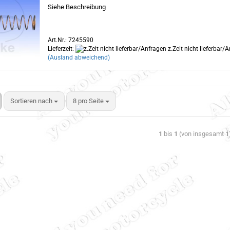
Siehe Beschreibung
Art.Nr.: 7245590
Lieferzeit:
z.Zeit nicht lieferbar/
(Ausland abweichend)
Sortieren nach
8 pro Seite
1
bis
1
(von insgesamt
1