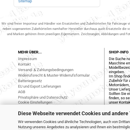
Sitemap
Wir sind freier Importeur und Händler von Ersatzteilen und Zubehörteilen für Fahrzeuge v
neben sogenannten Zubehörteilen namhafter Hersteller durchaus auch Ersatzteile die v
und Marken gehören ihren jeweiligen Eigentümern. Zeichnungen, Abbildungen und Fotos
MEHR ÜBER...
SHOP-INFO
Impressum
Die Suche na
Maschine err
Kontakt
Modellbezeic
Versand- & Zahlungsbedingungen
eingeben.
Widerrufsrecht & Muster-Widerrufsformular
Im Shop find
Zubehör für a
Batteriegesetz
Motorrädern,
EU und Export Lieferungen
Unser Liefer
AGB
Sollten Sie 
Privatsphäre und Datenschutz
finden, so s
Cookie Einstellungen
unser Kontak
Diese Webseite verwendet Cookies und andere
Wir verwenden Cookies und ähnliche Technologien, auch von Drittanb
Nutzung unseres Angebotes zu analysieren und Ihnen ein bestmöglich