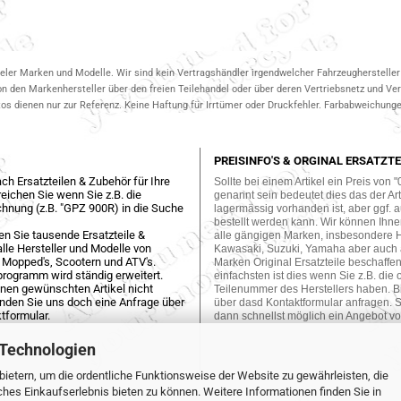
ieler Marken und Modelle. Wir sind kein Vertragshändler irgendwelcher Fahrzeughersteller 
on den Markenhersteller über den freien Teilehandel oder über deren Vertriebsnetz und V
 dienen nur zur Referenz. Keine Haftung für Irrtümer oder Druckfehler. Farbabweichungen
PREISINFO'S & ORGINAL ERSATZTE
ch Ersatzteilen & Zubehör für Ihre
Sollte bei einem Artikel ein Preis von "
eichen Sie wenn Sie z.B. die
genannt sein bedeutet dies das der Arti
hnung (z.B. "GPZ 900R) in die Suche
lagermässig vorhanden ist, aber ggf. a
bestellt werden kann. Wir können Ihne
en Sie tausende Ersatzteile &
alle gängigen Marken, insbesondere 
lle Hersteller und Modelle von
Kawasaki, Suzuki, Yamaha aber auch
 Mopped's, Scootern und ATV's.
Marken Original Ersatzteile beschaffe
programm wird ständig erweitert.
einfachsten ist dies wenn Sie z.B. die 
einen gewünschten Artikel nicht
Teilenummer des Herstellers haben. Bi
enden Sie uns doch eine Anfrage über
über dasd Kontaktformular anfragen. S
tformular.
dann schnellst möglich ein Angebot vo
 Technologien
ietern, um die ordentliche Funktionsweise der Website zu gewährleisten, die
es Einkaufserlebnis bieten zu können. Weitere Informationen finden Sie in