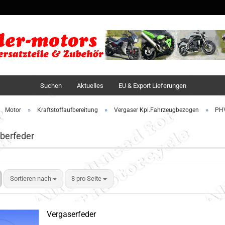
Sprache auswä
Lieferland
Suchen
Aktuelles
EU & Export Lieferungen
»
»
»
Motor
Kraftstoffaufbereitung
Vergaser Kpl.Fahrzeugbezogen
PHV
berfeder
Sortieren nach
8 pro Seite
Vergaserfeder