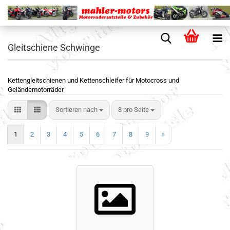
Gleitschiene Schwinge
Kettengleitschienen und Kettenschleifer für Motocross und
Geländemotorräder
Sortieren nach
8 pro Seite
1
2
3
4
5
6
7
8
9
»