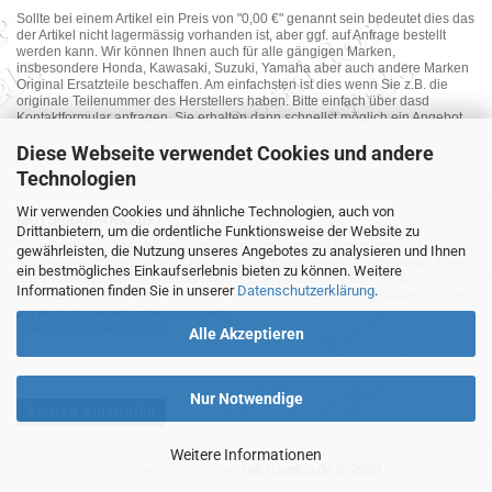
Sollte bei einem Artikel ein Preis von "0,00 €" genannt sein bedeutet dies das
der Artikel nicht lagermässig vorhanden ist, aber ggf. auf Anfrage bestellt
werden kann. Wir können Ihnen auch für alle gängigen Marken,
insbesondere Honda, Kawasaki, Suzuki, Yamaha aber auch andere Marken
Original Ersatzteile beschaffen. Am einfachsten ist dies wenn Sie z.B. die
originale Teilenummer des Herstellers haben. Bitte einfach über dasd
Kontaktformular anfragen. Sie erhalten dann schnellst möglich ein Angebot
von uns.
Diese Webseite verwendet Cookies und andere
Technologien
Wir verwenden Cookies und ähnliche Technologien, auch von
MOTORRAD-ANKAUF
Drittanbietern, um die ordentliche Funktionsweise der Website zu
Sie möchte Ihr altes Motorrad oder Ihre Motorradteile verkaufen ? Wir kaufen
gewährleisten, die Nutzung unseres Angebotes zu analysieren und Ihnen
auch gebrauchte Motorräder und Ersatzteilträger sowie Ersatzteile an. Bieten
ein bestmögliches Einkaufserlebnis bieten zu können. Weitere
Sie uns doch unverbindlich das was Sie verkaufen möchten an. Wir
Informationen finden Sie in unserer
Datenschutzerklärung
.
bemühen uns dann eine sowohl für Sie als auch für uns akzeptable Lösung
mit angemessenem Preis zu finden.
Alles ganz unverbindlich.
Alle Akzeptieren
Nur Notwendige
Vertrag widerrufen
Weitere Informationen
Onlineshop eröffnen
mit Gambio.de © 2023