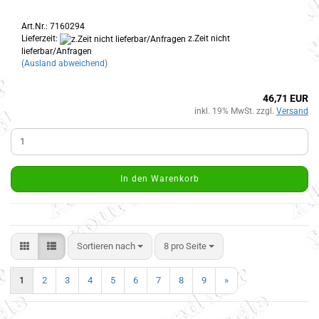
Art.Nr.: 7160294
Lieferzeit:
z.Zeit nicht
lieferbar/Anfragen
(Ausland abweichend)
46,71 EUR
inkl. 19% MwSt. zzgl.
Versand
In den Warenkorb
Sortieren nach
8 pro Seite
1
2
3
4
5
6
7
8
9
»