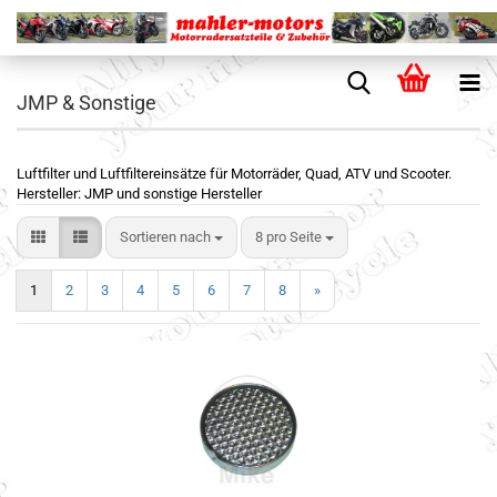
JMP & Sonstige
Luftfilter und Luftfiltereinsätze für Motorräder, Quad, ATV und Scooter.
Hersteller: JMP und sonstige Hersteller
Sortieren nach
8 pro Seite
1
2
3
4
5
6
7
8
»