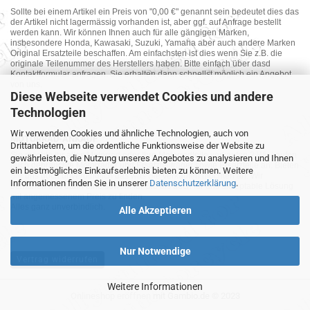
Sollte bei einem Artikel ein Preis von "0,00 €" genannt sein bedeutet dies das
der Artikel nicht lagermässig vorhanden ist, aber ggf. auf Anfrage bestellt
werden kann. Wir können Ihnen auch für alle gängigen Marken,
insbesondere Honda, Kawasaki, Suzuki, Yamaha aber auch andere Marken
Original Ersatzteile beschaffen. Am einfachsten ist dies wenn Sie z.B. die
originale Teilenummer des Herstellers haben. Bitte einfach über dasd
Kontaktformular anfragen. Sie erhalten dann schnellst möglich ein Angebot
von uns.
Diese Webseite verwendet Cookies und andere
Technologien
Wir verwenden Cookies und ähnliche Technologien, auch von
MOTORRAD-ANKAUF
Drittanbietern, um die ordentliche Funktionsweise der Website zu
Sie möchte Ihr altes Motorrad oder Ihre Motorradteile verkaufen ? Wir kaufen
gewährleisten, die Nutzung unseres Angebotes zu analysieren und Ihnen
auch gebrauchte Motorräder und Ersatzteilträger sowie Ersatzteile an. Bieten
ein bestmögliches Einkaufserlebnis bieten zu können. Weitere
Sie uns doch unverbindlich das was Sie verkaufen möchten an. Wir
Informationen finden Sie in unserer
Datenschutzerklärung
.
bemühen uns dann eine sowohl für Sie als auch für uns akzeptable Lösung
mit angemessenem Preis zu finden.
Alles ganz unverbindlich.
Alle Akzeptieren
Nur Notwendige
Vertrag widerrufen
Weitere Informationen
Onlineshop eröffnen
mit Gambio.de © 2023