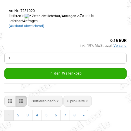
Art.Nr.: 7231020
Lieferzeit:
z.Zeit nicht
lieferbar/Anfragen
(Ausland abweichend)
6,16 EUR
inkl. 19% MwSt. zzgl.
Versand
In den Warenkorb
Sortieren nach
8 pro Seite
1
2
3
4
5
6
7
8
»