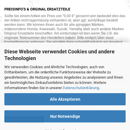
PREISINFO'S & ORGINAL ERSATZTEILE
Sollte bei einem Artikel ein Preis von "0,00 €" genannt sein bedeutet dies das
der Artikel nicht lagermässig vorhanden ist, aber ggf. auf Anfrage bestellt
werden kann. Wir können Ihnen auch für alle gängigen Marken,
insbesondere Honda, Kawasaki, Suzuki, Yamaha aber auch andere Marken
Original Ersatzteile beschaffen. Am einfachsten ist dies wenn Sie z.B. die
originale Teilenummer des Herstellers haben. Bitte einfach über dasd
Kontaktformular anfragen. Sie erhalten dann schnellst möglich ein Angebot
von uns.
Diese Webseite verwendet Cookies und andere
Technologien
Wir verwenden Cookies und ähnliche Technologien, auch von
MOTORRAD-ANKAUF
Drittanbietern, um die ordentliche Funktionsweise der Website zu
Sie möchte Ihr altes Motorrad oder Ihre Motorradteile verkaufen ? Wir kaufen
gewährleisten, die Nutzung unseres Angebotes zu analysieren und Ihnen
auch gebrauchte Motorräder und Ersatzteilträger sowie Ersatzteile an. Bieten
ein bestmögliches Einkaufserlebnis bieten zu können. Weitere
Sie uns doch unverbindlich das was Sie verkaufen möchten an. Wir
Informationen finden Sie in unserer
Datenschutzerklärung
.
bemühen uns dann eine sowohl für Sie als auch für uns akzeptable Lösung
mit angemessenem Preis zu finden.
Alles ganz unverbindlich.
Alle Akzeptieren
Nur Notwendige
Vertrag widerrufen