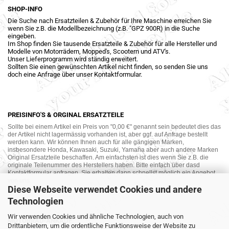
SHOP-INFO
Die Suche nach Ersatzteilen & Zubehör für Ihre Maschine erreichen Sie
wenn Sie z.B. die Modellbezeichnung (z.B. "GPZ 900R) in die Suche
eingeben.
Im Shop finden Sie tausende Ersatzteile & Zubehör für alle Hersteller und
Modelle von Motorrädern, Mopped's, Scootern und ATV's.
Unser Lieferprogramm wird ständig erweitert.
Sollten Sie einen gewünschten Artikel nicht finden, so senden Sie uns
doch eine Anfrage über unser Kontaktformular.
PREISINFO'S & ORGINAL ERSATZTEILE
Sollte bei einem Artikel ein Preis von "0,00 €" genannt sein bedeutet dies das
der Artikel nicht lagermässig vorhanden ist, aber ggf. auf Anfrage bestellt
werden kann. Wir können Ihnen auch für alle gängigen Marken,
insbesondere Honda, Kawasaki, Suzuki, Yamaha aber auch andere Marken
Original Ersatzteile beschaffen. Am einfachsten ist dies wenn Sie z.B. die
originale Teilenummer des Herstellers haben. Bitte einfach über dasd
Kontaktformular anfragen. Sie erhalten dann schnellst möglich ein Angebot
von uns.
Diese Webseite verwendet Cookies und andere
Technologien
Wir verwenden Cookies und ähnliche Technologien, auch von
MOTORRAD-ANKAUF
Drittanbietern, um die ordentliche Funktionsweise der Website zu