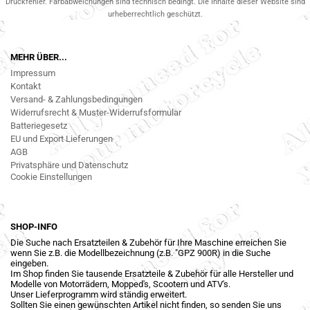
Druckfehler. Farbabweichungen sind technisch bedingt. Die Inhalte dieser Website sind
urheberrechtlich geschützt.
MEHR ÜBER...
Impressum
Kontakt
Versand- & Zahlungsbedingungen
Widerrufsrecht & Muster-Widerrufsformular
Batteriegesetz
EU und Export Lieferungen
AGB
Privatsphäre und Datenschutz
Cookie Einstellungen
SHOP-INFO
Die Suche nach Ersatzteilen & Zubehör für Ihre Maschine erreichen Sie
wenn Sie z.B. die Modellbezeichnung (z.B. "GPZ 900R) in die Suche
eingeben.
Im Shop finden Sie tausende Ersatzteile & Zubehör für alle Hersteller und
Modelle von Motorrädern, Mopped's, Scootern und ATV's.
Unser Lieferprogramm wird ständig erweitert.
Sollten Sie einen gewünschten Artikel nicht finden, so senden Sie uns