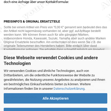
doch eine Anfrage über unser Kontaktformular.
PREISINFO'S & ORGINAL ERSATZTEILE
Sollte bei einem Artikel ein Preis von "0,00 €" genannt sein bedeutet dies das
der Artikel nicht lagermässig vorhanden ist, aber ggf. auf Anfrage bestellt
werden kann. Wir können Ihnen auch für alle gängigen Marken,
insbesondere Honda, Kawasaki, Suzuki, Yamaha aber auch andere Marken
Original Ersatzteile beschaffen. Am einfachsten ist dies wenn Sie z.B. die
originale Teilenummer des Herstellers haben. Bitte einfach über dasd
Kontaktformular anfragen. Sie erhalten dann schnellst möglich ein Angebot
von uns.
Diese Webseite verwendet Cookies und andere
Technologien
Wir verwenden Cookies und ähnliche Technologien, auch von
MOTORRAD-ANKAUF
Drittanbietern, um die ordentliche Funktionsweise der Website zu
Sie möchte Ihr altes Motorrad oder Ihre Motorradteile verkaufen ? Wir kaufen
gewährleisten, die Nutzung unseres Angebotes zu analysieren und Ihnen
auch gebrauchte Motorräder und Ersatzteilträger sowie Ersatzteile an. Bieten
ein bestmögliches Einkaufserlebnis bieten zu können. Weitere
Sie uns doch unverbindlich das was Sie verkaufen möchten an. Wir
Informationen finden Sie in unserer
Datenschutzerklärung
.
bemühen uns dann eine sowohl für Sie als auch für uns akzeptable Lösung
mit angemessenem Preis zu finden.
Alles ganz unverbindlich.
Alle Akzeptieren